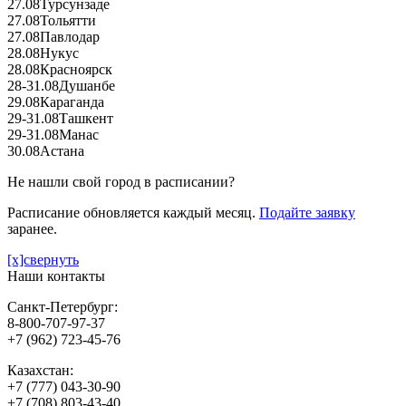
27.08
Турсунзаде
27.08
Тольятти
27.08
Павлодар
28.08
Нукус
28.08
Красноярск
28-31.08
Душанбе
29.08
Караганда
29-31.08
Ташкент
29-31.08
Манас
30.08
Астана
Не нашли свой город в расписании?
Расписание обновляется каждый месяц.
Подайте заявку
заранее.
[x]свернуть
Наши контакты
Санкт-Петербург:
8-800-707-97-37
+7 (962) 723-45-76
Казахстан:
+7 (777) 043-30-90
+7 (708) 803-43-40