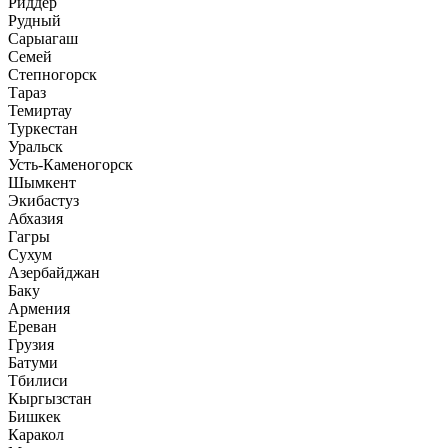
Риддер
Рудный
Сарыагаш
Семей
Степногорск
Тараз
Темиртау
Туркестан
Уральск
Усть-Каменогорск
Шымкент
Экибастуз
Абхазия
Гагры
Сухум
Азербайджан
Баку
Армения
Ереван
Грузия
Батуми
Тбилиси
Кыргызстан
Бишкек
Каракол