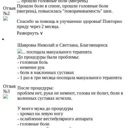
... прошли головные боли (мигрень)
Прошли боли в спине, прошли головные боли
Отзыв
(мигрень), повысилась "поворачиваемость" шеи.
№2
Спасибо за помощь в улучшении здоровья! Повторно
приду через 2 месяца.
Развернуть ∨
Шавровы Николай и Светлана, Благовещенск
... посещала мануального терапевта
До процедуры были проблемы:
- головная боль
- немение рук
- боли в наклонных суставах
- 1 раз в три месяца посещала мануального терапевта
Отзыв
После процедуры:
№3
проблем нет, руки не немеют, голова не болит, боли в
коленных суставах исчезли.
У моего мужа до процедуры
- хромал на левую ногу
- ослабление вестибулярного аппарата
- головные боли