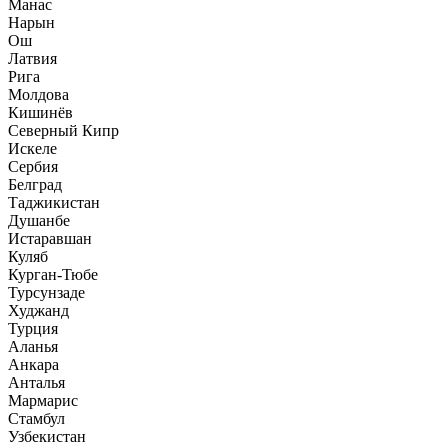
Манас
Нарын
Ош
Латвия
Рига
Молдова
Кишинёв
Северный Кипр
Искеле
Сербия
Белград
Таджикистан
Душанбе
Истаравшан
Куляб
Курган-Тюбе
Турсунзаде
Худжанд
Турция
Аланья
Анкара
Анталья
Мармарис
Стамбул
Узбекистан