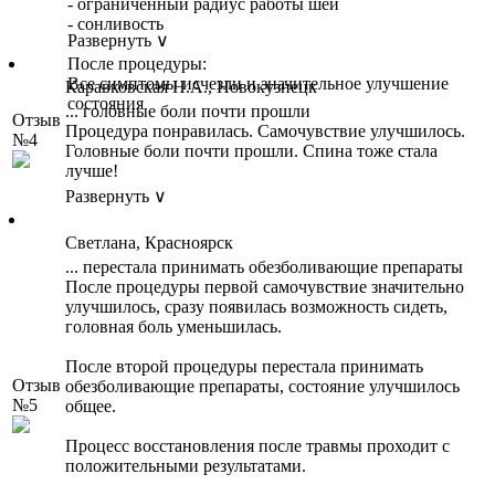
- ограниченный радиус работы шеи
- сонливость
Развернуть ∨
После процедуры:
Все симптомы исчезли и значительное улучшение
Каравковская Н.А., Новокузнецк
состояния
... головные боли почти прошли
Отзыв
Процедура понравилась. Самочувствие улучшилось.
№4
Головные боли почти прошли. Спина тоже стала
лучше!
Развернуть ∨
Светлана, Красноярск
... перестала принимать обезболивающие препараты
После процедуры первой самочувствие значительно
улучшилось, сразу появилась возможность сидеть,
головная боль уменьшилась.
После второй процедуры перестала принимать
Отзыв
обезболивающие препараты, состояние улучшилось
№5
общее.
Процесс восстановления после травмы проходит с
положительными результатами.