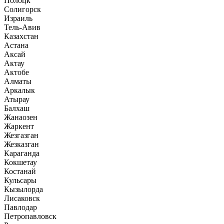
Полоцк
Солигорск
Израиль
Тель-Авив
Казахстан
Астана
Аксай
Актау
Актобе
Алматы
Аркалык
Атырау
Балхаш
Жанаозен
Жаркент
Жезгазган
Жезказган
Караганда
Кокшетау
Костанай
Кульсары
Кызылорда
Лисаковск
Павлодар
Петропавловск