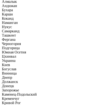
Алмалык
Андижан
Бухара
Карши
Коканд
Наманган
Нукус
Самарканд
Ташкент
Фергана
Черногория
Подгорица
Южная Осетия
Цхинвал
Украина
Киев
Богуслав
Винница
Днепр
Должанск
Донецк
Запорожье
Каменец-Подольский
Кременчуг
Кривой Рог