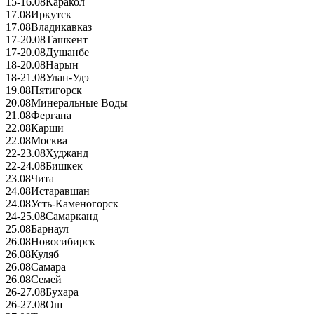
15-16.08
Каракол
17.08
Иркутск
17.08
Владикавказ
17-20.08
Ташкент
17-20.08
Душанбе
18-20.08
Нарын
18-21.08
Улан-Удэ
19.08
Пятигорск
20.08
Минеральные Воды
21.08
Фергана
22.08
Карши
22.08
Москва
22-23.08
Худжанд
22-24.08
Бишкек
23.08
Чита
24.08
Истаравшан
24.08
Усть-Каменогорск
24-25.08
Самарканд
25.08
Барнаул
26.08
Новосибирск
26.08
Куляб
26.08
Самара
26.08
Семей
26-27.08
Бухара
26-27.08
Ош