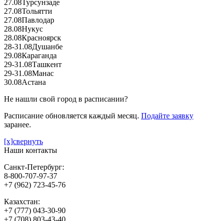
27.08
Турсунзаде
27.08
Тольятти
27.08
Павлодар
28.08
Нукус
28.08
Красноярск
28-31.08
Душанбе
29.08
Караганда
29-31.08
Ташкент
29-31.08
Манас
30.08
Астана
Не нашли свой город в расписании?
Расписание обновляется каждый месяц.
Подайте заявку
заранее.
[x]свернуть
Наши контакты
Санкт-Петербург:
8-800-707-97-37
+7 (962) 723-45-76
Казахстан:
+7 (777) 043-30-90
+7 (708) 803-43-40