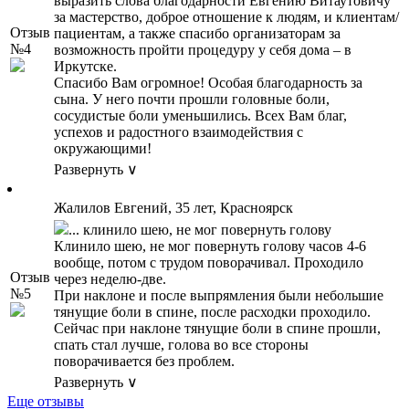
выразить слова благодарности Евгению Витаутовичу
за мастерство, доброе отношение к людям, и клиентам/
Отзыв
пациентам, а также спасибо организаторам за
№4
возможность пройти процедуру у себя дома – в
Иркутске.
Спасибо Вам огромное! Особая благодарность за
сына. У него почти прошли головные боли,
сосудистые боли уменьшились. Всех Вам благ,
успехов и радостного взаимодействия с
окружающими!
Развернуть ∨
Жалилов Евгений, 35 лет, Красноярск
... клинило шею, не мог повернуть голову
Клинило шею, не мог повернуть голову часов 4-6
вообще, потом с трудом поворачивал. Проходило
Отзыв
через неделю-две.
№5
При наклоне и после выпрямления были небольшие
тянущие боли в спине, после расходки проходило.
Сейчас при наклоне тянущие боли в спине прошли,
спать стал лучше, голова во все стороны
поворачивается без проблем.
Развернуть ∨
Еще отзывы