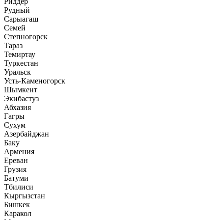
Риддер
Рудный
Сарыагаш
Семей
Степногорск
Тараз
Темиртау
Туркестан
Уральск
Усть-Каменогорск
Шымкент
Экибастуз
Абхазия
Гагры
Сухум
Азербайджан
Баку
Армения
Ереван
Грузия
Батуми
Тбилиси
Кыргызстан
Бишкек
Каракол