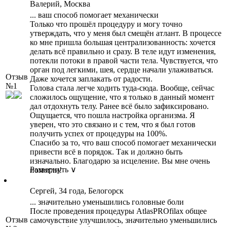
Валерий, Москва
... ваш способ помогает механически
Только что прошёл процедуру и могу точно
утверждать, что у меня был смещён атлант. В процессе
ко мне пришла большая централизованность: хочется
делать всё правильно и сразу. В теле идут изменения,
потекли потоки в правой части тела. Чувствуется, что
орган под легкими, шея, сердце начали улаживаться.
Отзыв
Даже хочется заплакать от радости.
№1
Голова стала легче ходить туда-сюда. Вообще, сейчас
сложилось ощущение, что я только в данный момент
дал отдохнуть телу. Ранее всё было зафиксировано.
Ощущается, что пошла настройка организма. Я
уверен, что это связано и с тем, что я был готов
получить успех от процедуры на 100%.
Спасибо за то, что ваш способ помогает механически
привести всё в порядок. Так и должно быть
изначально. Благодарю за исцеление. Вы мне очень
Развернуть ∨
помогли!
Сергей, 34 года, Белогорск
... значительно уменьшились головные боли
После проведения процедуры AtlasPROfilax общее
Отзыв
самочувствие улучшилось, значительно уменьшились