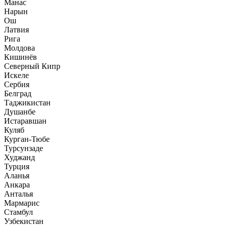
Манас
Нарын
Ош
Латвия
Рига
Молдова
Кишинёв
Северный Кипр
Искеле
Сербия
Белград
Таджикистан
Душанбе
Истаравшан
Куляб
Курган-Тюбе
Турсунзаде
Худжанд
Турция
Аланья
Анкара
Анталья
Мармарис
Стамбул
Узбекистан