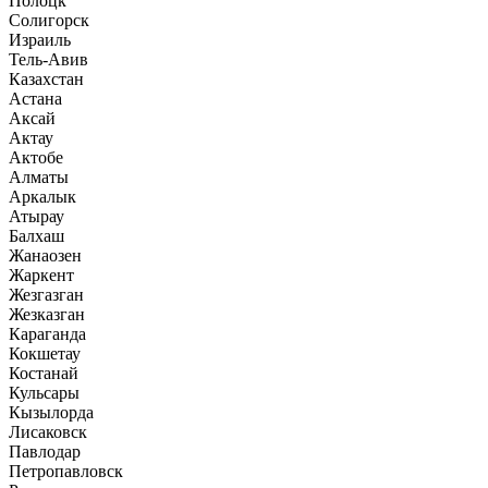
Полоцк
Солигорск
Израиль
Тель-Авив
Казахстан
Астана
Аксай
Актау
Актобе
Алматы
Аркалык
Атырау
Балхаш
Жанаозен
Жаркент
Жезгазган
Жезказган
Караганда
Кокшетау
Костанай
Кульсары
Кызылорда
Лисаковск
Павлодар
Петропавловск