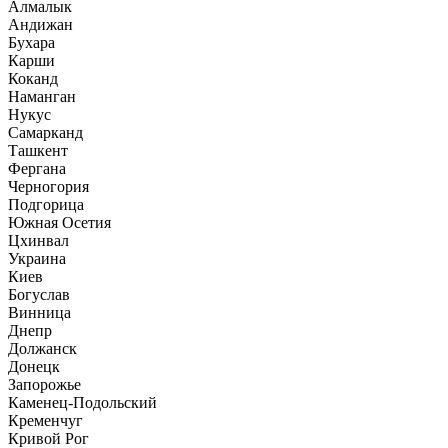
Алмалык
Андижан
Бухара
Карши
Коканд
Наманган
Нукус
Самарканд
Ташкент
Фергана
Черногория
Подгорица
Южная Осетия
Цхинвал
Украина
Киев
Богуслав
Винница
Днепр
Должанск
Донецк
Запорожье
Каменец-Подольский
Кременчуг
Кривой Рог