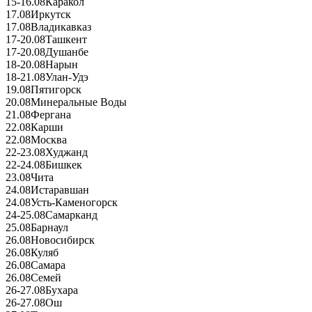
15-16.08
Каракол
17.08
Иркутск
17.08
Владикавказ
17-20.08
Ташкент
17-20.08
Душанбе
18-20.08
Нарын
18-21.08
Улан-Удэ
19.08
Пятигорск
20.08
Минеральные Воды
21.08
Фергана
22.08
Карши
22.08
Москва
22-23.08
Худжанд
22-24.08
Бишкек
23.08
Чита
24.08
Истаравшан
24.08
Усть-Каменогорск
24-25.08
Самарканд
25.08
Барнаул
26.08
Новосибирск
26.08
Куляб
26.08
Самара
26.08
Семей
26-27.08
Бухара
26-27.08
Ош