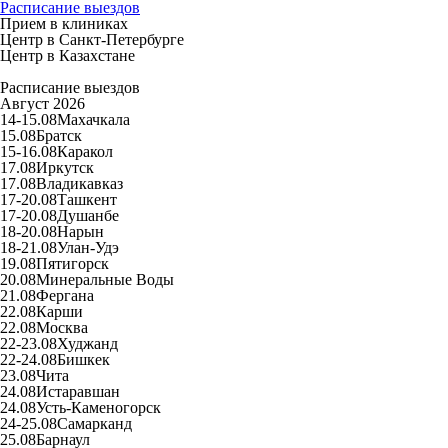
Расписание выездов
Прием в клиниках
Центр в Санкт-Петербурге
Центр в Казахстане
Расписание выездов
Август 2026
14-15.08
Махачкала
15.08
Братск
15-16.08
Каракол
17.08
Иркутск
17.08
Владикавказ
17-20.08
Ташкент
17-20.08
Душанбе
18-20.08
Нарын
18-21.08
Улан-Удэ
19.08
Пятигорск
20.08
Минеральные Воды
21.08
Фергана
22.08
Карши
22.08
Москва
22-23.08
Худжанд
22-24.08
Бишкек
23.08
Чита
24.08
Истаравшан
24.08
Усть-Каменогорск
24-25.08
Самарканд
25.08
Барнаул