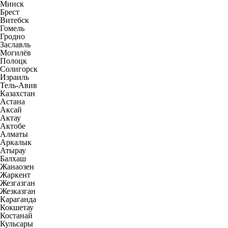
Минск
Брест
Витебск
Гомель
Гродно
Заславль
Могилёв
Полоцк
Солигорск
Израиль
Тель-Авив
Казахстан
Астана
Аксай
Актау
Актобе
Алматы
Аркалык
Атырау
Балхаш
Жанаозен
Жаркент
Жезгазган
Жезказган
Караганда
Кокшетау
Костанай
Кульсары