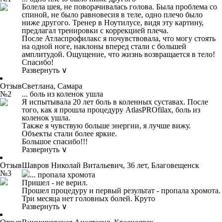
Болела шея, не поворачивалась голова. Была проблема со
спиной, не было равновесия в теле, одно плечо было
ниже другого. Тренер в Ноутилусе, видя эту картину,
предлагал тренировки с коррекцией плеча.
После Атласпрофилакс я почувствовала, что могу стоять
на одной ноге, наклоны вперед стали с большей
амплитудой. Ощущение, что жизнь возвращается в тело!
Спасибо!
Развернуть ∨
Отзыв
Светлана, Самара
№2
... боль из коленок ушла
Я испытывала 20 лет боль в коленных суставах. После
того, как я прошла процедуру AtlasPROfilax, боль из
коленок ушла.
Также я чувствую больше энергии, я лучше вижу.
Объекты стали более яркие.
Большое спасибо!!!
Развернуть ∨
Отзыв
Шавров Николай Витальевич, 36 лет, Благовещенск
№3
... пропала хромота
Пришел - не верил.
Прошел процедуру и первый результат - пропала хромота.
Три месяца нет головных болей. Круто
Развернуть ∨