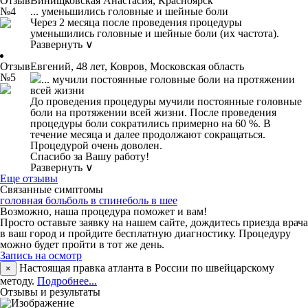
Отзыв
Винищковская Анастасия, Красноярск
№4
... уменьшились головные и шейные боли
Через 2 месяца после проведения процедуры
уменьшились головные и шейные боли (их частота).
Развернуть ∨
Отзыв
Евгений, 48 лет, Ковров, Московская область
№5
... мучили постоянные головные боли на протяжении
всей жизни
До проведения процедуры мучили постоянные головные
боли на протяжении всей жизни. После проведения
процедуры боли сократились примерно на 60 %. В
течение месяца и далее продолжают сокращаться.
Процедурой очень доволен.
Спасибо за Вашу работу!
Развернуть ∨
Еще отзывы
Связанные симптомы
головная боль
боль в спине
боль в шее
Возможно, наша процедура поможет и вам!
Просто оставьте заявку на нашем сайте, дождитесь приезда врача
в ваш город и пройдите бесплатную диагностику. Процедуру
можно будет пройти в тот же день.
Запись на осмотр
Настоящая правка атланта в России по швейцарскому
×
методу.
Подробнее...
Отзывы и результаты