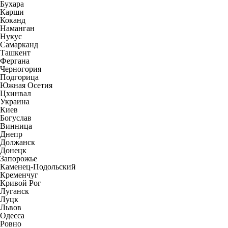
Бухара
Карши
Коканд
Наманган
Нукус
Самарканд
Ташкент
Фергана
Черногория
Подгорица
Южная Осетия
Цхинвал
Украина
Киев
Богуслав
Винница
Днепр
Должанск
Донецк
Запорожье
Каменец-Подольский
Кременчуг
Кривой Рог
Луганск
Луцк
Львов
Одесса
Ровно