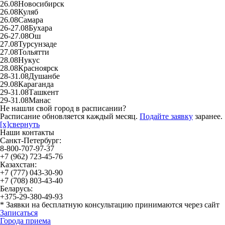
26.08
Новосибирск
26.08
Куляб
26.08
Самара
26-27.08
Бухара
26-27.08
Ош
27.08
Турсунзаде
27.08
Тольятти
28.08
Нукус
28.08
Красноярск
28-31.08
Душанбе
29.08
Караганда
29-31.08
Ташкент
29-31.08
Манас
Не нашли свой город в расписании?
Расписание обновляется каждый месяц.
Подайте заявку
заранее.
[x]свернуть
Наши контакты
Санкт-Петербург:
8-800-707-97-37
+7 (962) 723-45-76
Казахстан:
+7 (777) 043-30-90
+7 (708) 803-43-40
Беларусь:
+375-29-380-49-93
*
Заявки на бесплатную консультацию принимаются через сайт
Записаться
Города приема