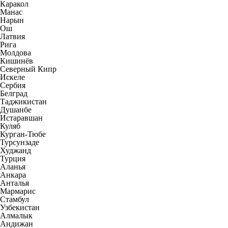
Каракол
Манас
Нарын
Ош
Латвия
Рига
Молдова
Кишинёв
Северный Кипр
Искеле
Сербия
Белград
Таджикистан
Душанбе
Истаравшан
Куляб
Курган-Тюбе
Турсунзаде
Худжанд
Турция
Аланья
Анкара
Анталья
Мармарис
Стамбул
Узбекистан
Алмалык
Андижан