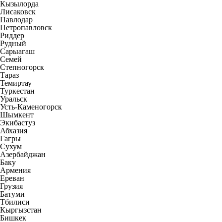
Кызылорда
Лисаковск
Павлодар
Петропавловск
Риддер
Рудный
Сарыагаш
Семей
Степногорск
Тараз
Темиртау
Туркестан
Уральск
Усть-Каменогорск
Шымкент
Экибастуз
Абхазия
Гагры
Сухум
Азербайджан
Баку
Армения
Ереван
Грузия
Батуми
Тбилиси
Кыргызстан
Бишкек