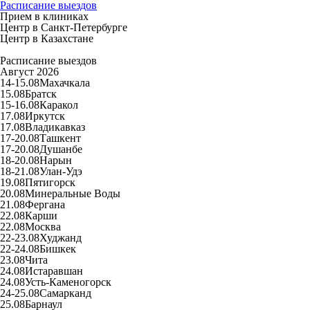
Расписание выездов
Прием в клиниках
Центр в Санкт-Петербурге
Центр в Казахстане
Расписание выездов
Август 2026
14-15.08
Махачкала
15.08
Братск
15-16.08
Каракол
17.08
Иркутск
17.08
Владикавказ
17-20.08
Ташкент
17-20.08
Душанбе
18-20.08
Нарын
18-21.08
Улан-Удэ
19.08
Пятигорск
20.08
Минеральные Воды
21.08
Фергана
22.08
Карши
22.08
Москва
22-23.08
Худжанд
22-24.08
Бишкек
23.08
Чита
24.08
Истаравшан
24.08
Усть-Каменогорск
24-25.08
Самарканд
25.08
Барнаул