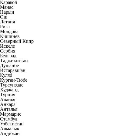
Каракол
Манас
Нарын
Ош
Латвия
Рига
Молдова
Кишинёв
Северный Кипр
Искеле
Сербия
Белград
Таджикистан
Душанбе
Истаравшан
Куляб
Курган-Тюбе
Турсунзаде
Худжанд
Турция
Аланья
Анкара
Анталья
Мармарис
Стамбул
Узбекистан
Алмалык
Андижан