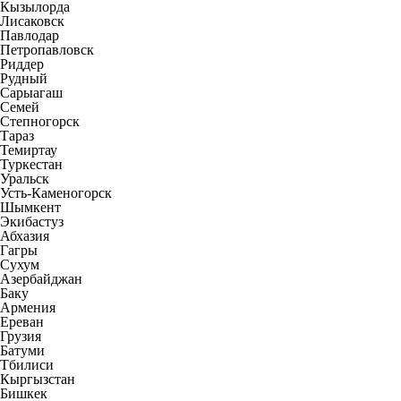
Кызылорда
Лисаковск
Павлодар
Петропавловск
Риддер
Рудный
Сарыагаш
Семей
Степногорск
Тараз
Темиртау
Туркестан
Уральск
Усть-Каменогорск
Шымкент
Экибастуз
Абхазия
Гагры
Сухум
Азербайджан
Баку
Армения
Ереван
Грузия
Батуми
Тбилиси
Кыргызстан
Бишкек