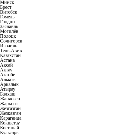
Минск
Брест
Витебск
Гомель
Гродно
Заславль
Могилёв
Полоцк
Солигорск
Израиль
Тель-Авив
Казахстан
Астана
Аксай
Актау
Актобе
Алматы
Аркалык
Атырау
Балхаш
Жанаозен
Жаркент
Жезгазган
Жезказган
Караганда
Кокшетау
Костанай
Кульсары