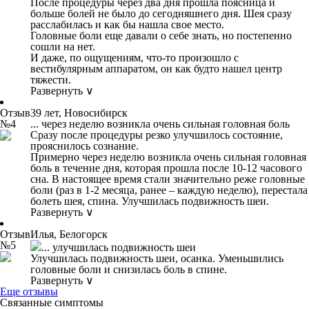
После процедуры через два дня прошла поясница и
больше болей не было до сегодняшнего дня. Шея сразу
расслабилась и как бы нашла свое место.
Головные боли еще давали о себе знать, но постепенно
сошли на нет.
И даже, по ощущениям, что-то произошло с
вестибулярным аппаратом, он как будто нашел центр
тяжести.
Развернуть ∨
Отзыв
39 лет, Новосибирск
№4
... через неделю возникла очень сильная головная боль
Сразу после процедуры резко улучшилось состояние,
прояснилось сознание.
Примерно через неделю возникла очень сильная головная
боль в течение дня, которая прошла после 10-12 часового
сна. В настоящее время стали значительно реже головные
боли (раз в 1-2 месяца, ранее – каждую неделю), перестала
болеть шея, спина. Улучшилась подвижность шеи.
Развернуть ∨
Отзыв
Илья, Белогорск
№5
... улучшилась подвижность шеи
Улучшилась подвижность шеи, осанка. Уменьшились
головные боли и снизилась боль в спине.
Развернуть ∨
Еще отзывы
Связанные симптомы