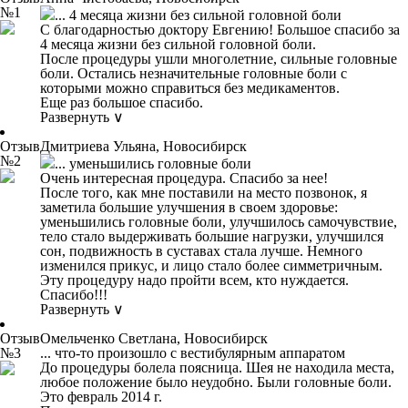
№1
... 4 месяца жизни без сильной головной боли
С благодарностью доктору Евгению! Большое спасибо за
4 месяца жизни без сильной головной боли.
После процедуры ушли многолетние, сильные головные
боли. Остались незначительные головные боли с
которыми можно справиться без медикаментов.
Еще раз большое спасибо.
Развернуть ∨
Отзыв
Дмитриева Ульяна, Новосибирск
№2
... уменьшились головные боли
Очень интересная процедура. Спасибо за нее!
После того, как мне поставили на место позвонок, я
заметила большие улучшения в своем здоровье:
уменьшились головные боли, улучшилось самочувствие,
тело стало выдерживать большие нагрузки, улучшился
сон, подвижность в суставах стала лучше. Немного
изменился прикус, и лицо стало более симметричным.
Эту процедуру надо пройти всем, кто нуждается.
Спасибо!!!
Развернуть ∨
Отзыв
Омельченко Светлана, Новосибирск
№3
... что-то произошло с вестибулярным аппаратом
До процедуры болела поясница. Шея не находила места,
любое положение было неудобно. Были головные боли.
Это февраль 2014 г.