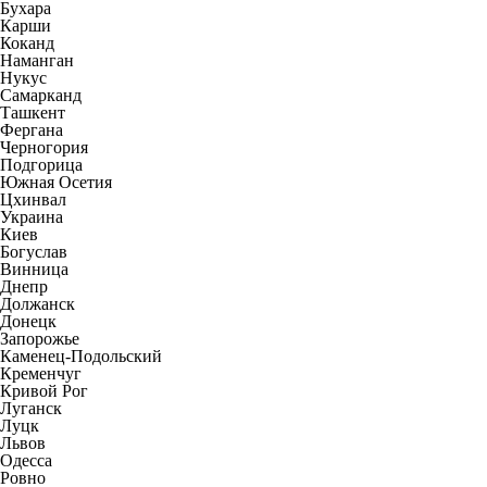
Бухара
Карши
Коканд
Наманган
Нукус
Самарканд
Ташкент
Фергана
Черногория
Подгорица
Южная Осетия
Цхинвал
Украина
Киев
Богуслав
Винница
Днепр
Должанск
Донецк
Запорожье
Каменец-Подольский
Кременчуг
Кривой Рог
Луганск
Луцк
Львов
Одесса
Ровно