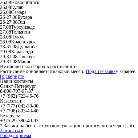
26.08
Новосибирск
26.08
Куляб
26.08
Самара
26-27.08
Бухара
26-27.08
Ош
27.08
Турсунзаде
27.08
Тольятти
28.08
Нукус
28.08
Красноярск
28-31.08
Душанбе
29.08
Караганда
29-31.08
Ташкент
29-31.08
Манас
Не нашли свой город в расписании?
Расписание обновляется каждый месяц.
Подайте заявку
заранее.
[x]свернуть
Наши контакты
Санкт-Петербург:
8-800-707-97-37
+7 (962) 723-45-76
Казахстан:
+7 (777) 043-30-90
+7 (708) 803-43-40
Беларусь:
+375-29-380-49-93
*
Заявки на бесплатную консультацию принимаются через сайт
Записаться
Города приема