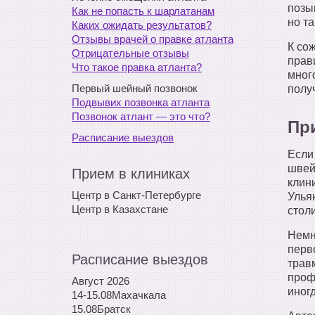
позыв
Как не попасть к шарлатанам
но та
Каких ожидать результатов?
Отзывы врачей о правке атланта
К со
Отрицательные отзывы
прав
Что такое правка атланта?
мног
Первый шейный позвонок
полу
Подвывих позвонка атланта
Позвонок атлант — это что?
Пр
Расписание выездов
Если
швей
Прием в клиниках
клин
Центр в Санкт-Петербурге
Улья
Центр в Казахстане
стол
Немн
перв
Расписание выездов
травм
проф
Август 2026
иног
14-15.08
Махачкала
15.08
Братск