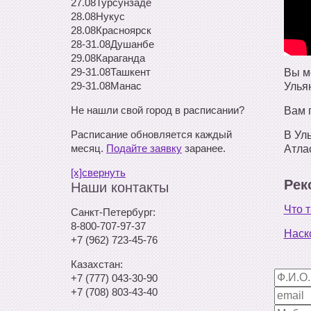
27.08
Турсунзаде
28.08
Нукус
28.08
Красноярск
28-31.08
Душанбе
29.08
Караганда
29-31.08
Ташкент
Вы м
29-31.08
Манас
Улья
Не нашли свой город в расписании?
Вам 
Расписание обновляется каждый
В Ул
месяц.
Подайте заявку
заранее.
Атла
[x]свернуть
Рек
Наши контакты
Что 
Санкт-Петербург:
8-800-707-97-37
Наск
+7 (962) 723-45-76
Казахстан:
+7 (777) 043-30-90
+7 (708) 803-43-40