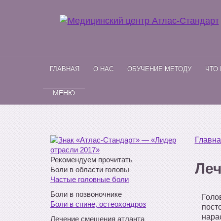
ГЛАВНАЯ
О НАС
ОБУЧЕНИЕ МЕТОДУ
ЧТО
МЕНЮ
Главна
Рекомендуем прочитать
Леч
Боли в области головы
Частые головные боли
Боли в позвоночнике
Голо
Боли в спине, остеохондроз
пост
нара
Лечение смещения атланта