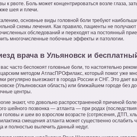
ы к рвоте. Боль может концентрироваться возле глаза, заты
кже шея и плечи.
жалению, основные виды головной боли требуют наибольших
ильной схемы лечения. Как правило, пациенты не получают 
очисленных обследований и переходят на постоянный при
чить многочисленные побочные эффекты и патологии.
иезд врача в Ульяновск и бесплатны
 вас часто беспокоят головные боли, то настоятельно реко
царским методом АтласПРОфилакс, который помог уже мн
ики регулярно выезжают в города России и СНГ. Это дает в
новске (Ульяновская область) или ближайшем городе без до
ичные центры.
огие знают, что довольно распространенной причиной боле
ого шейного позвонка — атланта — при родах (последствия 
 головы и шеи во взрослом возрасте (сотрясения, ДТП, хлы
илактика смещения атланта может существенно ослабить ча
да и полностью вылечить данный недуг.