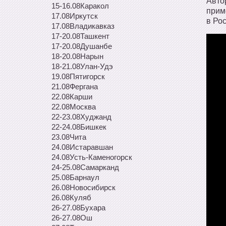
Авто
15-16.08
Каракол
прим
17.08
Иркутск
в Ро
17.08
Владикавказ
17-20.08
Ташкент
17-20.08
Душанбе
18-20.08
Нарын
18-21.08
Улан-Удэ
19.08
Пятигорск
21.08
Фергана
22.08
Карши
22.08
Москва
22-23.08
Худжанд
22-24.08
Бишкек
23.08
Чита
24.08
Истаравшан
24.08
Усть-Каменогорск
24-25.08
Самарканд
25.08
Барнаул
26.08
Новосибирск
26.08
Куляб
26-27.08
Бухара
26-27.08
Ош