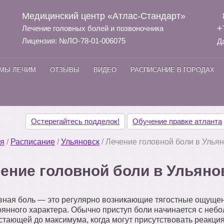
Медицинский центр «Атлас-Стандарт»
+
Лечение головных болей и позвоночника
Лицензия: №ЛО-78-01-006075
Д
 МЫ ЛЕЧИМ
ОТЗЫВЫ
ВИДЕО
РАСПИСАНИЕ В ГОРОДАХ
Остерегайтесь подделок!
Обучение правке атланта
я
/
Расписание
/
Ульяновск
/
Лечение головной боли в Улья
ение головной боли в Ульяно
вная боль — это регулярно возникающие тягостные ощущен
оянного характера. Обычно приступ боли начинается с неб
стающей до максимума, когда могут присутствовать реакция