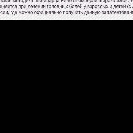
рская методика швейцарца Рене Шюмперли широко известна
еняется при лечении головных болей у взрослых и детей (с
ссии, где можно официально получить данную запатентованн