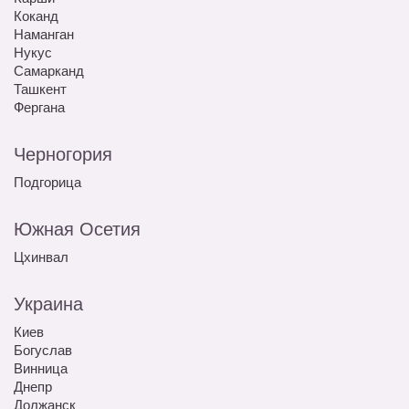
Коканд
Наманган
Нукус
Самарканд
Ташкент
Фергана
Черногория
Подгорица
Южная Осетия
Цхинвал
Украина
Киев
Богуслав
Винница
Днепр
Должанск