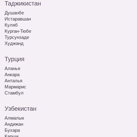
Таджикистан
Душанбе
Истаравшан
Куляб
Курган-Тюбе
Турсунзаде
Худжанд
Турция
Аланья
Анкара
Анталья
Мармарис
Стамбул
Узбекистан
Алмалык
Андижан
Бухара
Карши