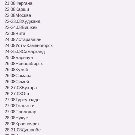
21.08
Фергана
22.08
Карши
22.08
Москва
22-23.08
Худжанд
22-24.08
Бишкек
23.08
Чита
24.08
Истаравшан
24.08
Усть-Каменогорск
24-25.08
Самарканд
25.08
Барнаул
26.08
Новосибирск
26.08
Куляб
26.08
Самара
26.08
Семей
26-27.08
Бухара
26-27.08
Ош
27.08
Турсунзаде
27.08
Тольятти
27.08
Павлодар
28.08
Нукус
28.08
Красноярск
28-31.08
Душанбе