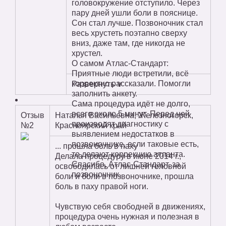
головокружение отступило. Через
пару дней ушли боли в пояснице.
Сон стал лучше. Позвоночник стал
весь хрустеть поэтапно сверху
вниз, даже там, где никогда не
хрустел.
О самом Атлас-Стандарт:
Приятные люди встретили, всё
корректно рассказали. Помогли
Развернуть ∨
заполнить анкету.
Сама процедура идёт не долго,
всего около 5 минут. Перед ней
Отзыв
Наталья Васильевна, Железногорск,
производят диагностику с
№2
Красноярский край
выявлением недостатков в
позвоночнике, если таковые есть,
... прошла боль в паху
то делают коррекцию атланта.
Делала процедуру в июне 2014 г.,
Спасибо, Атлас-Стандарт, за
освободилась от лишней головной
позвоночник.
боли и боли в позвоночнике, прошла
боль в паху правой ноги.
Чувствую себя свободней в движениях,
процедура очень нужная и полезная в