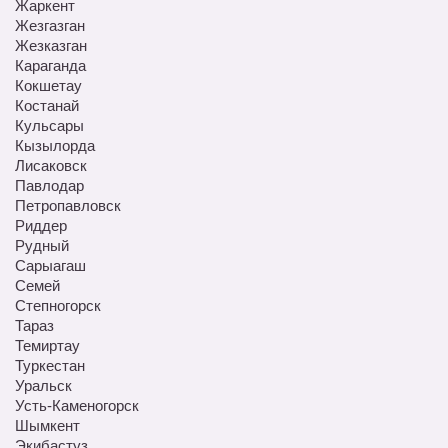
Жаркент
Жезгазган
Жезказган
Караганда
Кокшетау
Костанай
Кульсары
Кызылорда
Лисаковск
Павлодар
Петропавловск
Риддер
Рудный
Сарыагаш
Семей
Степногорск
Тараз
Темиртау
Туркестан
Уральск
Усть-Каменогорск
Шымкент
Экибастуз