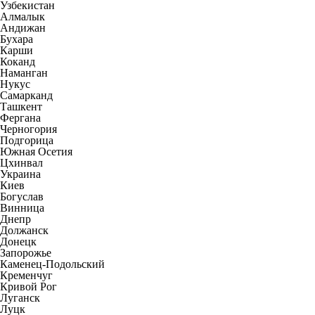
Узбекистан
Алмалык
Андижан
Бухара
Карши
Коканд
Наманган
Нукус
Самарканд
Ташкент
Фергана
Черногория
Подгорица
Южная Осетия
Цхинвал
Украина
Киев
Богуслав
Винница
Днепр
Должанск
Донецк
Запорожье
Каменец-Подольский
Кременчуг
Кривой Рог
Луганск
Луцк