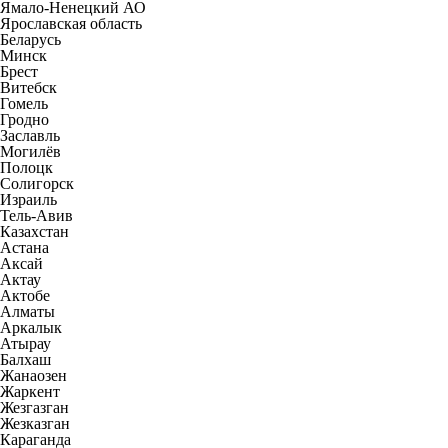
Ямало-Ненецкий АО
Ярославская область
Беларусь
Минск
Брест
Витебск
Гомель
Гродно
Заславль
Могилёв
Полоцк
Солигорск
Израиль
Тель-Авив
Казахстан
Астана
Аксай
Актау
Актобе
Алматы
Аркалык
Атырау
Балхаш
Жанаозен
Жаркент
Жезгазган
Жезказган
Караганда