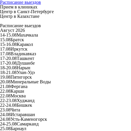
Расписание выездов
Прием в клиниках
Центр в Санкт-Петербурге
Центр в Казахстане
Расписание выездов
Август 2026
14-15.08
Махачкала
15.08
Братск
15-16.08
Каракол
17.08
Иркутск
17.08
Владикавказ
17-20.08
Ташкент
17-20.08
Душанбе
18-20.08
Нарын
18-21.08
Улан-Удэ
19.08
Пятигорск
20.08
Минеральные Воды
21.08
Фергана
22.08
Карши
22.08
Москва
22-23.08
Худжанд
22-24.08
Бишкек
23.08
Чита
24.08
Истаравшан
24.08
Усть-Каменогорск
24-25.08
Самарканд
25.08
Барнаул