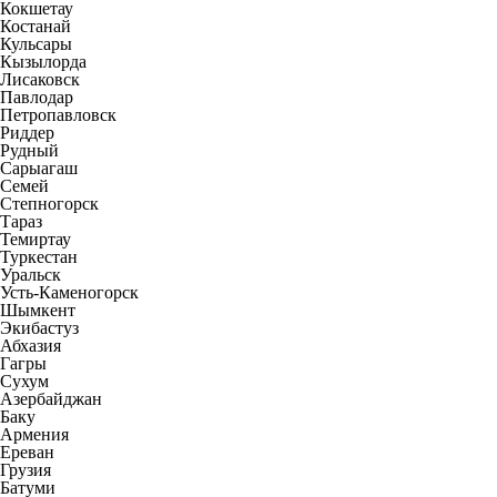
Кокшетау
Костанай
Кульсары
Кызылорда
Лисаковск
Павлодар
Петропавловск
Риддер
Рудный
Сарыагаш
Семей
Степногорск
Тараз
Темиртау
Туркестан
Уральск
Усть-Каменогорск
Шымкент
Экибастуз
Абхазия
Гагры
Сухум
Азербайджан
Баку
Армения
Ереван
Грузия
Батуми