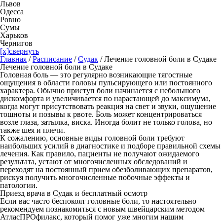
Львов
Одесса
Ровно
Сумы
Харьков
Чернигов
[x]свернуть
Главная
/
Расписание
/
Судак
/
Лечение головной боли в Судаке
Лечение головной боли в Судаке
Головная боль — это регулярно возникающие тягостные
ощущения в области головы пульсирующего или постоянного
характера. Обычно приступ боли начинается с небольшого
дискомфорта и увеличивается по нарастающей до максимума,
когда могут присутствовать реакция на свет и звуки, ощущение
тошноты и позывы к рвоте. Боль может концентрироваться
возле глаза, затылка, виска. Иногда болит не только голова, но
также шея и плечи.
К сожалению, основные виды головной боли требуют
наибольших усилий в диагностике и подборе правильной схемы
лечения. Как правило, пациенты не получают ожидаемого
результата, устают от многочисленных обследований и
переходят на постоянный прием обезболивающих препаратов,
рискуя получить многочисленные побочные эффекты и
патологии.
Приезд врача в Судак и бесплатный осмотр
Если вас часто беспокоят головные боли, то настоятельно
рекомендуем познакомиться с новым швейцарским методом
АтласПРОфилакс, который помог уже многим нашим