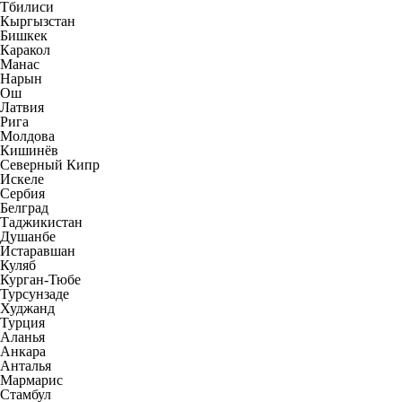
Тбилиси
Кыргызстан
Бишкек
Каракол
Манас
Нарын
Ош
Латвия
Рига
Молдова
Кишинёв
Северный Кипр
Искеле
Сербия
Белград
Таджикистан
Душанбе
Истаравшан
Куляб
Курган-Тюбе
Турсунзаде
Худжанд
Турция
Аланья
Анкара
Анталья
Мармарис
Стамбул