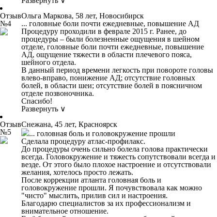
Развернуть ∨
Отзыв
Ольга Маркова, 58 лет, Новосибирск
№4
... головные боли почти ежедневные, повышение АД
Процедуру проходили в феврале 2015 г. Ранее, до
процедуры – были болезненные ощущения в шейном
отделе, головные боли почти ежедневные, повышение
АД, ощущение тяжести в области плечевого пояса,
шейного отдела.
В данный период времени легкость при повороте головы
влево-вправо, понижение АД; отсутствие головных
болей, в области шеи; отсутствие болей в поясничном
отделе позвоночника.
Спасибо!
Развернуть ∨
Отзыв
Снежана, 45 лет, Красноярск
№5
... головная боль и головокружение прошли
Сделала процедуру атлас-профилакс.
До процедуры очень сильно болела голова практически
всегда. Головокружение и тяжесть сопутствовали всегда и
везде. От этого было плохое настроение и отсутствовали
желания, хотелось просто лежать.
После коррекции атланта головная боль и
головокружение прошли. Я почувствовала как можно
"чисто" мыслить, прилив сил и настроения.
Благодарю специалистов за их профессионализм и
внимательное отношение.