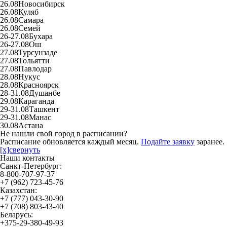
26.08
Новосибирск
26.08
Куляб
26.08
Самара
26.08
Семей
26-27.08
Бухара
26-27.08
Ош
27.08
Турсунзаде
27.08
Тольятти
27.08
Павлодар
28.08
Нукус
28.08
Красноярск
28-31.08
Душанбе
29.08
Караганда
29-31.08
Ташкент
29-31.08
Манас
30.08
Астана
Не нашли свой город в расписании?
Расписание обновляется каждый месяц.
Подайте заявку
заранее.
[x]свернуть
Наши контакты
Санкт-Петербург:
8-800-707-97-37
+7 (962) 723-45-76
Казахстан:
+7 (777) 043-30-90
+7 (708) 803-43-40
Беларусь:
+375-29-380-49-93