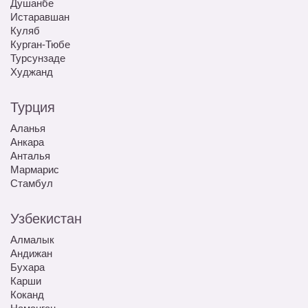
Душанбе
Истаравшан
Куляб
Курган-Тюбе
Турсунзаде
Худжанд
Турция
Аланья
Анкара
Анталья
Мармарис
Стамбул
Узбекистан
Алмалык
Андижан
Бухара
Карши
Коканд