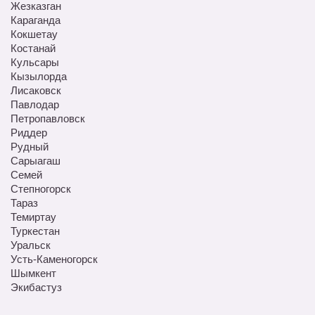
Жезказган
Караганда
Кокшетау
Костанай
Кульсары
Кызылорда
Лисаковск
Павлодар
Петропавловск
Риддер
Рудный
Сарыагаш
Семей
Степногорск
Тараз
Темиртау
Туркестан
Уральск
Усть-Каменогорск
Шымкент
Экибастуз