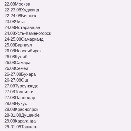
22.08
Москва
22-23.08
Худжанд
22-24.08
Бишкек
23.08
Чита
24.08
Истаравшан
24.08
Усть-Каменогорск
24-25.08
Самарканд
25.08
Барнаул
26.08
Новосибирск
26.08
Куляб
26.08
Самара
26.08
Семей
26-27.08
Бухара
26-27.08
Ош
27.08
Турсунзаде
27.08
Тольятти
27.08
Павлодар
28.08
Нукус
28.08
Красноярск
28-31.08
Душанбе
29.08
Караганда
29-31.08
Ташкент