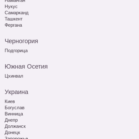
Наманган
Нукус
Самарканд
Ташкент
Фергана
Черногория
Подгорица
Южная Осетия
Цхинвал
Украина
Киев
Богуслав
Винница
Днепр
Должанск
Донецк
Запорожье