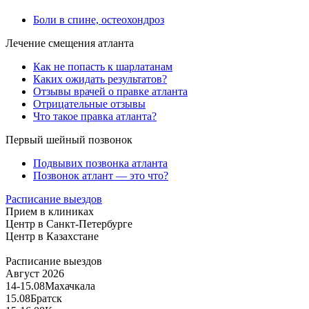
Боли в спине, остеохондроз
Лечение смещения атланта
Как не попасть к шарлатанам
Каких ожидать результатов?
Отзывы врачей о правке атланта
Отрицательные отзывы
Что такое правка атланта?
Первый шейный позвонок
Подвывих позвонка атланта
Позвонок атлант — это что?
Расписание выездов
Прием в клиниках
Центр в Санкт-Петербурге
Центр в Казахстане
Расписание выездов
Август 2026
14-15.08
Махачкала
15.08
Братск