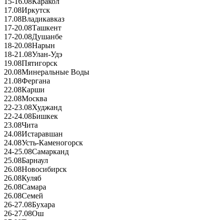
15-16.08
Каракол
17.08
Иркутск
17.08
Владикавказ
17-20.08
Ташкент
17-20.08
Душанбе
18-20.08
Нарын
18-21.08
Улан-Удэ
19.08
Пятигорск
20.08
Минеральные Воды
21.08
Фергана
22.08
Карши
22.08
Москва
22-23.08
Худжанд
22-24.08
Бишкек
23.08
Чита
24.08
Истаравшан
24.08
Усть-Каменогорск
24-25.08
Самарканд
25.08
Барнаул
26.08
Новосибирск
26.08
Куляб
26.08
Самара
26.08
Семей
26-27.08
Бухара
26-27.08
Ош