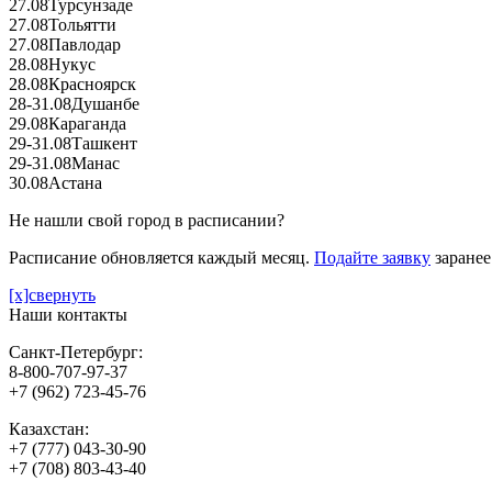
27.08
Турсунзаде
27.08
Тольятти
27.08
Павлодар
28.08
Нукус
28.08
Красноярск
28-31.08
Душанбе
29.08
Караганда
29-31.08
Ташкент
29-31.08
Манас
30.08
Астана
Не нашли свой город в расписании?
Расписание обновляется каждый месяц.
Подайте заявку
заранее
[x]свернуть
Наши контакты
Санкт-Петербург:
8-800-707-97-37
+7 (962) 723-45-76
Казахстан:
+7 (777) 043-30-90
+7 (708) 803-43-40