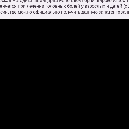
рская методика швейцарца Рене Шюмперли широко известна
еняется при лечении головных болей у взрослых и детей (с
ссии, где можно официально получить данную запатентованн