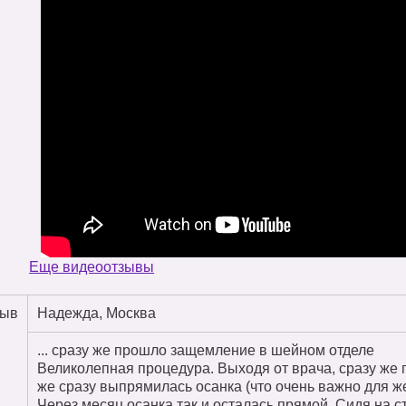
Еще видеоотзывы
зыв
Надежда, Москва
... сразу же прошло защемление в шейном отделе
Великолепная процедура. Выходя от врача, сразу же
же сразу выпрямилась осанка (что очень важно для ж
Через месяц осанка так и осталась прямой. Сидя на ст