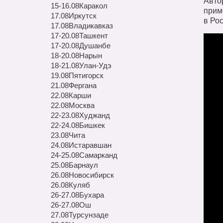
Авто
15-16.08
Каракол
прим
17.08
Иркутск
в Ро
17.08
Владикавказ
17-20.08
Ташкент
17-20.08
Душанбе
18-20.08
Нарын
18-21.08
Улан-Удэ
19.08
Пятигорск
21.08
Фергана
22.08
Карши
22.08
Москва
22-23.08
Худжанд
22-24.08
Бишкек
23.08
Чита
24.08
Истаравшан
24-25.08
Самарканд
25.08
Барнаул
26.08
Новосибирск
26.08
Куляб
26-27.08
Бухара
26-27.08
Ош
27.08
Турсунзаде