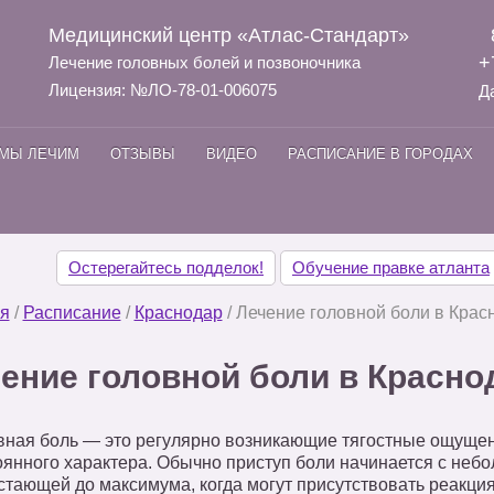
Медицинский центр «Атлас-Стандарт»
+
Лечение головных болей и позвоночника
Лицензия: №ЛО-78-01-006075
Д
 МЫ ЛЕЧИМ
ОТЗЫВЫ
ВИДЕО
РАСПИСАНИЕ В ГОРОДАХ
Остерегайтесь подделок!
Обучение правке атланта
я
/
Расписание
/
Краснодар
/
Лечение головной боли в Крас
ение головной боли в Красно
вная боль — это регулярно возникающие тягостные ощущен
оянного характера. Обычно приступ боли начинается с неб
стающей до максимума, когда могут присутствовать реакция