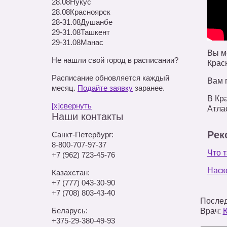
28.08
Нукус
28.08
Красноярск
28-31.08
Душанбе
29-31.08
Ташкент
29-31.08
Манас
Вы м
Не нашли свой город в расписании?
Крас
Расписание обновляется каждый
Вам 
месяц.
Подайте заявку
заранее.
В Кр
[x]свернуть
Атла
Наши контакты
Рек
Санкт-Петербург:
8-800-707-97-37
Что 
+7 (962) 723-45-76
Наск
Казахстан:
+7 (777) 043-30-90
+7 (708) 803-43-40
Послед
Беларусь:
Врач:
+375-29-380-49-93