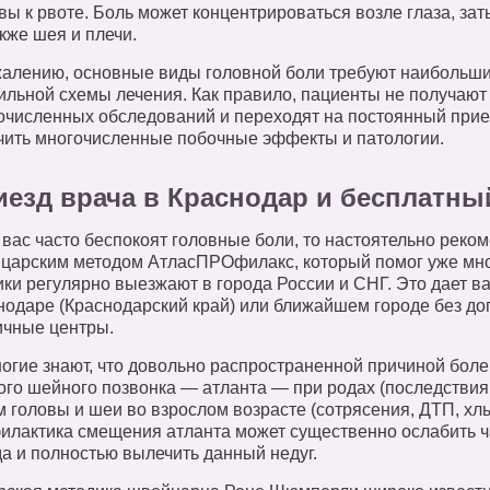
ы к рвоте. Боль может концентрироваться возле глаза, заты
кже шея и плечи.
жалению, основные виды головной боли требуют наибольших
ильной схемы лечения. Как правило, пациенты не получают 
очисленных обследований и переходят на постоянный при
чить многочисленные побочные эффекты и патологии.
иезд врача в Краснодар и бесплатны
 вас часто беспокоят головные боли, то настоятельно реко
царским методом АтласПРОфилакс, который помог уже мн
ики регулярно выезжают в города России и СНГ. Это дает в
нодаре (Краснодарский край) или ближайшем городе без до
ичные центры.
огие знают, что довольно распространенной причиной боле
ого шейного позвонка — атланта — при родах (последствия 
 головы и шеи во взрослом возрасте (сотрясения, ДТП, хлы
илактика смещения атланта может существенно ослабить ча
да и полностью вылечить данный недуг.