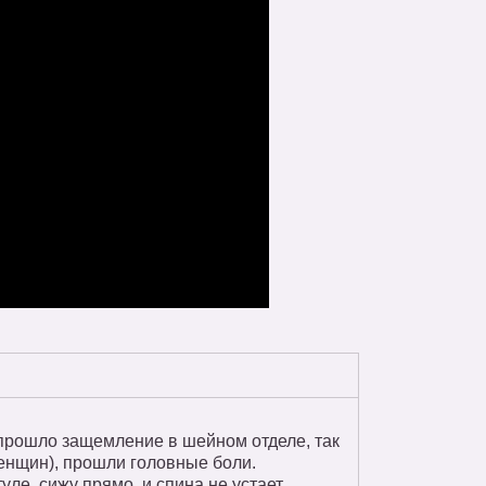
 прошло защемление в шейном отделе, так
енщин), прошли головные боли.
уле, сижу прямо, и спина не устает.