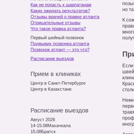
позыв
Как не попасть к шарлатанам
но та
Каких ожидать результатов?
Отзывы врачей о правке атланта
К со
Отрицательные отзывы
прав
Что такое правка атланта?
мног
Первый шейный позвонок
полу
Подвывих позвонка атланта
Позвонок атлант — это что?
Пр
Расписание выездов
Если
швей
Прием в клиниках
клин
Центр в Санкт-Петербурге
Крас
Центр в Казахстане
стол
Немн
перв
Расписание выездов
травм
проф
Август 2026
иног
14-15.08
Махачкала
15.08
Братск