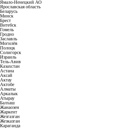
Ямало-Ненецкий АО
Ярославская область
Беларусь
Минск
Брест
Витебск
Гомель
Гродно
Заславль
Могилёв
Полоцк
Солигорск
Израиль
Тель-Авив
Казахстан
Астана
Аксай
Актау
Актобе
Алматы
Аркалык
Атырау
Балхаш
Жанаозен
Жаркент
Жезгазган
Жезказган
Караганда