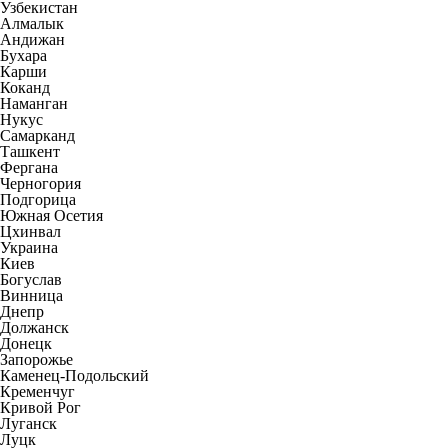
Узбекистан
Алмалык
Андижан
Бухара
Карши
Коканд
Наманган
Нукус
Самарканд
Ташкент
Фергана
Черногория
Подгорица
Южная Осетия
Цхинвал
Украина
Киев
Богуслав
Винница
Днепр
Должанск
Донецк
Запорожье
Каменец-Подольский
Кременчуг
Кривой Рог
Луганск
Луцк