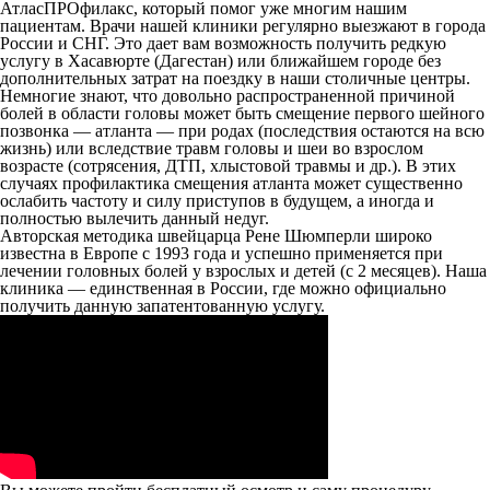
АтласПРОфилакс, который помог уже многим нашим
пациентам. Врачи нашей клиники регулярно выезжают в города
России и СНГ. Это дает вам возможность получить редкую
услугу в Хасавюрте (Дагестан) или ближайшем городе без
дополнительных затрат на поездку в наши столичные центры.
Немногие знают, что довольно распространенной причиной
болей в области головы может быть смещение первого шейного
позвонка — атланта — при родах (последствия остаются на всю
жизнь) или вследствие травм головы и шеи во взрослом
возрасте (сотрясения, ДТП, хлыстовой травмы и др.). В этих
случаях профилактика смещения атланта может существенно
ослабить частоту и силу приступов в будущем, а иногда и
полностью вылечить данный недуг.
Авторская методика швейцарца Рене Шюмперли широко
известна в Европе с 1993 года и успешно применяется при
лечении головных болей у взрослых и детей (с 2 месяцев). Наша
клиника — единственная в России, где можно официально
получить данную запатентованную услугу.