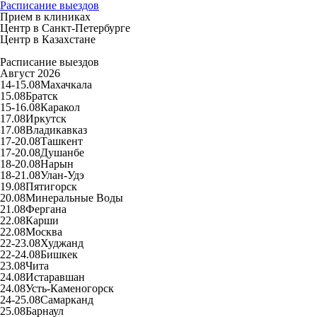
Расписание выездов
Прием в клиниках
Центр в Санкт-Петербурге
Центр в Казахстане
Расписание выездов
Август 2026
14-15.08
Махачкала
15.08
Братск
15-16.08
Каракол
17.08
Иркутск
17.08
Владикавказ
17-20.08
Ташкент
17-20.08
Душанбе
18-20.08
Нарын
18-21.08
Улан-Удэ
19.08
Пятигорск
20.08
Минеральные Воды
21.08
Фергана
22.08
Карши
22.08
Москва
22-23.08
Худжанд
22-24.08
Бишкек
23.08
Чита
24.08
Истаравшан
24.08
Усть-Каменогорск
24-25.08
Самарканд
25.08
Барнаул