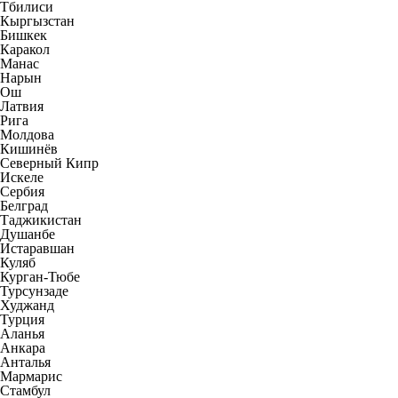
Тбилиси
Кыргызстан
Бишкек
Каракол
Манас
Нарын
Ош
Латвия
Рига
Молдова
Кишинёв
Северный Кипр
Искеле
Сербия
Белград
Таджикистан
Душанбе
Истаравшан
Куляб
Курган-Тюбе
Турсунзаде
Худжанд
Турция
Аланья
Анкара
Анталья
Мармарис
Стамбул