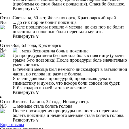
(проблемы со сном были с рождения). Спасибо большое.
Развернуть ∨
Отзыв
Светлана, 50 лет, Железногорск, Красноярский край
№3
... до сих пор не болит поясница
После процедуры прошло 4 месяца, до сих пор не болит
поясница и головные боли перестали мучить.
Развернуть ∨
Отзыв
Зоя, 63 года, Красноярск
№4
... меня беспокоила боль в пояснице
До процедуры меня беспокоила боль в пояснице (у меня
грыжа 5-го позвонка) После процедуры боль значительно
уменьшилась.
В течении месяца был немного дискомфорт в затылочной
части, но голова ни разу не болела.
Я очень довольна процедурой, продолжаю делать
гимнастику и думаю, что вскоре боли совсем не будет.
Я благодарю врачей за такое лечение.
Развернуть ∨
Отзыв
Князева Галина, 32 года, Новокузнецк
№5
... меньше стала болеть голова
После прохождения процедуры полностью перестала
болеть поясница и немного меньше стала болеть голова.
Развернуть ∨
Еще отзывы