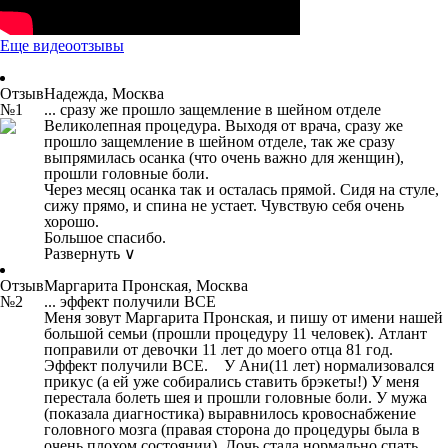
Еще видеоотзывы
Отзыв
Надежда, Москва
№1
... сразу же прошло защемление в шейном отделе
Великолепная процедура. Выходя от врача, сразу же
прошло защемление в шейном отделе, так же сразу
выпрямилась осанка (что очень важно для женщин),
прошли головные боли.
Через месяц осанка так и осталась прямой. Сидя на стуле,
сижу прямо, и спина не устает. Чувствую себя очень
хорошо.
Большое спасибо.
Развернуть ∨
Отзыв
Маргарита Пронская, Москва
№2
... эффект получили ВСЕ
Меня зовут Маргарита Пронская, и пишу от имени нашей
большой семьи (прошли процедуру 11 человек). Атлант
поправили от девочки 11 лет до моего отца 81 год.
Эффект получили ВСЕ. У Ани(11 лет) нормализовался
прикус (а ей уже собирались ставить брэкеты!) У меня
перестала болеть шея и прошли головные боли. У мужа
(показала диагностика) выравнилось кровоснабжение
головного мозга (правая сторона до процедуры была в
очень плохом состоянии). Дочь стала нормально спать