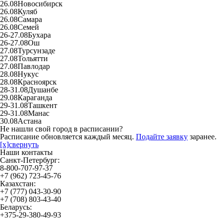
26.08
Новосибирск
26.08
Куляб
26.08
Самара
26.08
Семей
26-27.08
Бухара
26-27.08
Ош
27.08
Турсунзаде
27.08
Тольятти
27.08
Павлодар
28.08
Нукус
28.08
Красноярск
28-31.08
Душанбе
29.08
Караганда
29-31.08
Ташкент
29-31.08
Манас
30.08
Астана
Не нашли свой город в расписании?
Расписание обновляется каждый месяц.
Подайте заявку
заранее.
[x]свернуть
Наши контакты
Санкт-Петербург:
8-800-707-97-37
+7 (962) 723-45-76
Казахстан:
+7 (777) 043-30-90
+7 (708) 803-43-40
Беларусь:
+375-29-380-49-93