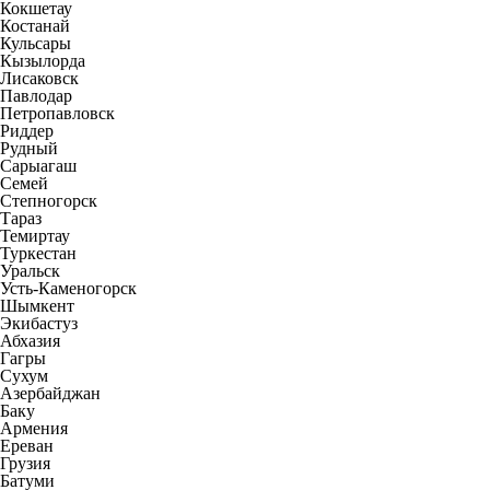
Кокшетау
Костанай
Кульсары
Кызылорда
Лисаковск
Павлодар
Петропавловск
Риддер
Рудный
Сарыагаш
Семей
Степногорск
Тараз
Темиртау
Туркестан
Уральск
Усть-Каменогорск
Шымкент
Экибастуз
Абхазия
Гагры
Сухум
Азербайджан
Баку
Армения
Ереван
Грузия
Батуми