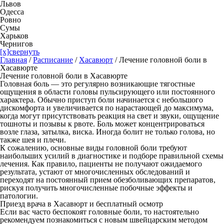
Львов
Одесса
Ровно
Сумы
Харьков
Чернигов
[x]свернуть
Главная
/
Расписание
/
Хасавюрт
/
Лечение головной боли в
Хасавюрте
Лечение головной боли в Хасавюрте
Головная боль — это регулярно возникающие тягостные
ощущения в области головы пульсирующего или постоянного
характера. Обычно приступ боли начинается с небольшого
дискомфорта и увеличивается по нарастающей до максимума,
когда могут присутствовать реакция на свет и звуки, ощущение
тошноты и позывы к рвоте. Боль может концентрироваться
возле глаза, затылка, виска. Иногда болит не только голова, но
также шея и плечи.
К сожалению, основные виды головной боли требуют
наибольших усилий в диагностике и подборе правильной схемы
лечения. Как правило, пациенты не получают ожидаемого
результата, устают от многочисленных обследований и
переходят на постоянный прием обезболивающих препаратов,
рискуя получить многочисленные побочные эффекты и
патологии.
Приезд врача в Хасавюрт и бесплатный осмотр
Если вас часто беспокоят головные боли, то настоятельно
рекомендуем познакомиться с новым швейцарским методом