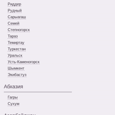
Риддер
Рудный
Сарыагаш
Семей
Степногорск
Тараз
Темиртау
Туркестан
Уральск
Усть-Каменогорск
Шымкент
Экибастуз
Абхазия
Гагры
Сухум