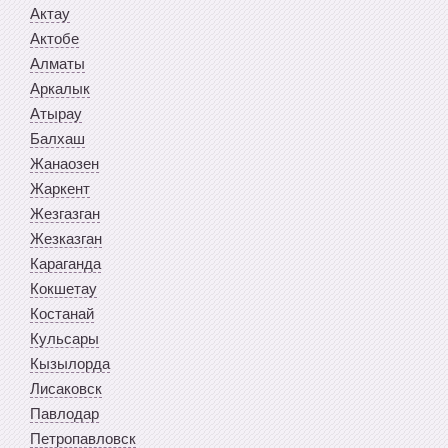
Актау
Актобе
Алматы
Аркалык
Атырау
Балхаш
Жанаозен
Жаркент
Жезгазган
Жезказган
Караганда
Кокшетау
Костанай
Кульсары
Кызылорда
Лисаковск
Павлодар
Петропавловск