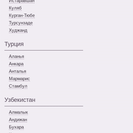
Истаравшан
Куляб
Курган-Тюбе
Турсунзаде
Худжанд
Турция
Аланья
Анкара
Анталья
Мармарис
Стамбул
Узбекистан
Алмалык
Андижан
Бухара