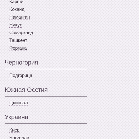
Карши
Коканд
Наманган
Нукус
Самарканд
Ташкент
Фергана
Черногория
Подгорица
Южная Осетия
Цхинвал
Украина
Киев
Богуслав