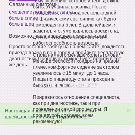
тому значению, которое у тебя должно
Связанные симптомы
быть. Улучшилась осанка. После
смещение позвонка атланта
процедуры, в период несколько дней,
боль в спине
по физическому состоянию как будто
боль в шее
помолодел на 5 лет. В дальнейшем, я
заметил, что, уменьшилось время сна,
Возможно, наша процедура поможет и вам!
для полного восстановления сил,
работоспособность возросла.
Просто оставьте заявку на нашем сайте, дождитесь
приезда врача в ваш город и пройдите бесплатную
Стала намного меньше болеть голова.
диагностику. Процедуру можно будет пройти в тот
Меньше беспокоит хондроз на правом
же день.
плече, комфортное сидение за столом
увеличилось с 15 минут до 1 часа.
Пища по пищеводу стала проходить
ЗАПИСЬ НА ОСМОТР
быстрее, и легче.
Понравилось отношение специалиста,
как при диагностике, так и при
проведении самой процедуры. Я
×
Настоящая правка атланта в России по
процедурой доволен, всем
швейцарскому методу.
Подробнее...
рекомендую!