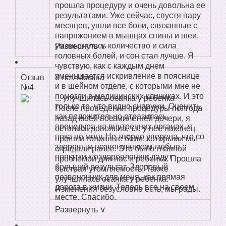
прошла процедуру и очень довольна ее
результатами. Уже сейчас, спустя пару
месяцев, ушли все боли, связанные с
напряжением в мышцах спины и шеи,
уменьшилось количество и сила
Развернуть ∨
головных болей, и сон стал лучше. Я
чувствую, как с каждым днем
уменьшается искривление в пояснице
Отзыв
8 лет, Москва
и в шейном отделе, с которыми мне не
№4
помогли в медицинских клиниках. И это
... улучшилась осанка у ребенка
только то, что видно снаружи. Оценить,
После проведения процедуры полгода
как положительно отразилась
назад моей восьмилетней дочери, я
процедура на внутренних органах, я
осталась довольна, т.к. у нее наконец
пока не могу. Но твердо уверена, что со
прошли головные боли, которыми мы
здоровым позвоночником любые
страдали ранее. Это было главной
попытки к оздоровлению дадут
проблемой для нас и ребенка. Прошла
больший результат. Здоровый
быстрая утомляемость. Также
позвоночник для меня, как прямая
улучшилась осанка у ребенка.
дорога в жизни. Теперь все на своем
Изменения безусловно есть, мы рады.
месте. Спасибо.
Развернуть ∨