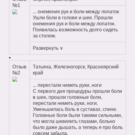
№1
... онемения рук и боли между лопаток
Ушли боли в голове и шее. Прошли
онемения рук и боли между лопаток.
Появилась возможность долго сидеть
за столом.
Развернуть ∨
Отзыв
Татьяна, Железногорск, Красноярский
№2
край
... перестали неметь руки, ноги
С первого дня процедуры прошли боли
в шее, прошли головные боли,
перестали неметь руки, ноги.
Уменьшилась боль в суставах, спине.
Головные боли были такими сильными,
что могла шевелить глазами, больно
было даже дышать, а теперь я про боль
совсем забыла.