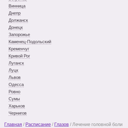
Винница
Днепр
Должанск
Донецк
Запорожье
Каменец-Подольский
Кременчуг
Кривой Рог
Луганск
Луцк
Львов
Одесса
Ровно
Сумы
Харьков
Чернигов
Главная
/
Расписание
/
Глазов
/
Лечение головной боли