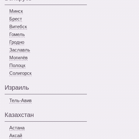
Минск
Брест
Витебск
Гомель
Гродно
Заславль
Могилёв
Полоцк
Солигорск
Израиль
Тель-Авив
Казахстан
Астана
Аксай