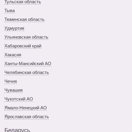
Тульская область
Тыва
Тюменская область
Удмуртия
Ульяновская область
Хабаровский край
Хакасия
Ханты-Мансийский АО
Челябинская область
Чечня
Чувашия
Чукотский АО
Ямало-Ненецкий АО
Ярославская область
Беларусь