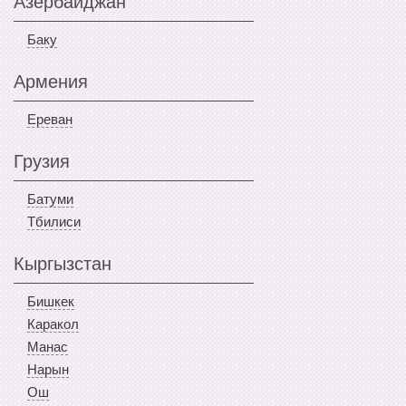
Азербайджан
Баку
Армения
Ереван
Грузия
Батуми
Тбилиси
Кыргызстан
Бишкек
Каракол
Манас
Нарын
Ош