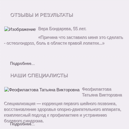
ОТЗЫВЫ И РЕЗУЛЬТАТЫ
Вера Бондарева, 55 лет.
«Причина что заставило меня это сделать
- остеохондроз, боль в области правой лопатки...»
Подробнее...
НАШИ СПЕЦИАЛИСТЫ
Феофилактова
Татьяна Викторовна
Специализация — коррекция первого шейного позвонка,
восстановление здоровья опорно-двигательного аппарата,
комплексный подход к профилактике и устранению
болевого синдрома.
Подробнее...