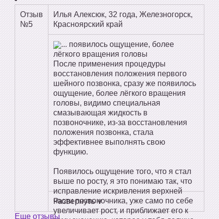
Отзыв
Илья Алексюк, 32 года, Железногорск,
№5
Красноярский край
... появилось ощущение, более
лёгкого вращения головы
После применения процедуры
восстановления положения первого
шейного позвонка, сразу же появилось
ощущение, более лёгкого вращения
головы, видимо специальная
смазывающая жидкость в
позвоночнике, из-за восстановления
положения позвонка, стала
эффективнее выполнять свою
функцию.
Появилось ощущение того, что я стал
выше по росту, я это понимаю так, что
исправление искривления верхней
части позвоночника, уже само по себе
Развернуть ∨
увеличивает рост, и приближает его к
Еще отзывы