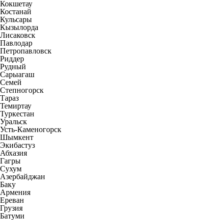
Кокшетау
Костанай
Кульсары
Кызылорда
Лисаковск
Павлодар
Петропавловск
Риддер
Рудный
Сарыагаш
Семей
Степногорск
Тараз
Темиртау
Туркестан
Уральск
Усть-Каменогорск
Шымкент
Экибастуз
Абхазия
Гагры
Сухум
Азербайджан
Баку
Армения
Ереван
Грузия
Батуми