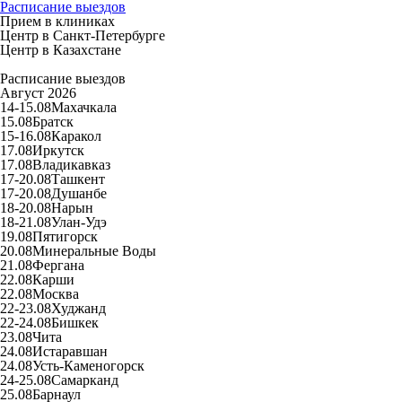
Расписание выездов
Прием в клиниках
Центр в Санкт-Петербурге
Центр в Казахстане
Расписание выездов
Август 2026
14-15.08
Махачкала
15.08
Братск
15-16.08
Каракол
17.08
Иркутск
17.08
Владикавказ
17-20.08
Ташкент
17-20.08
Душанбе
18-20.08
Нарын
18-21.08
Улан-Удэ
19.08
Пятигорск
20.08
Минеральные Воды
21.08
Фергана
22.08
Карши
22.08
Москва
22-23.08
Худжанд
22-24.08
Бишкек
23.08
Чита
24.08
Истаравшан
24.08
Усть-Каменогорск
24-25.08
Самарканд
25.08
Барнаул