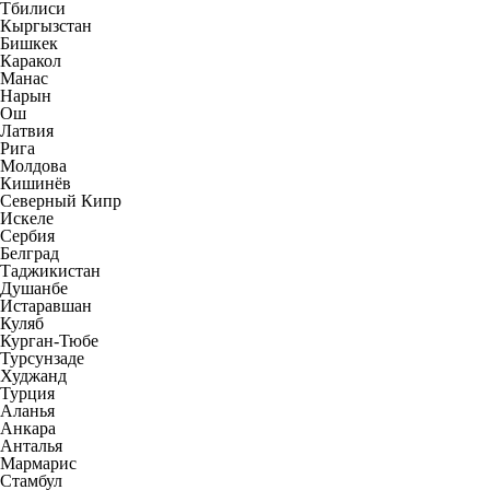
Тбилиси
Кыргызстан
Бишкек
Каракол
Манас
Нарын
Ош
Латвия
Рига
Молдова
Кишинёв
Северный Кипр
Искеле
Сербия
Белград
Таджикистан
Душанбе
Истаравшан
Куляб
Курган-Тюбе
Турсунзаде
Худжанд
Турция
Аланья
Анкара
Анталья
Мармарис
Стамбул