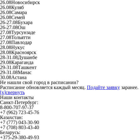
26.08
Новосибирск
26.08
Куляб
26.08
Самара
26.08
Семей
26-27.08
Бухара
26-27.08
Ош
27.08
Турсунзаде
27.08
Тольятти
27.08
Павлодар
28.08
Нукус
28.08
Красноярск
28-31.08
Душанбе
29.08
Караганда
29-31.08
Ташкент
29-31.08
Манас
30.08
Астана
Не нашли свой город в расписании?
Расписание обновляется каждый месяц.
Подайте заявку
заранее.
[x]свернуть
Наши контакты
Санкт-Петербург:
8-800-707-97-37
+7 (962) 723-45-76
Казахстан:
+7 (777) 043-30-90
+7 (708) 803-43-40
Беларусь:
+375-29-380-49-93