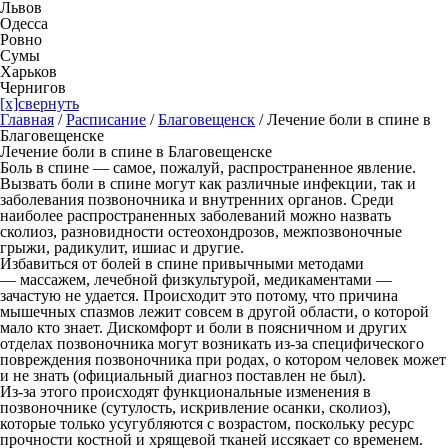
Львов
Одесса
Ровно
Сумы
Харьков
Чернигов
[x]свернуть
Главная
/
Расписание
/
Благовещенск
/
Лечение боли в спине в
Благовещенске
Лечение боли в спине в Благовещенске
Боль в спине — самое, пожалуй, распространенное явление.
Вызвать боли в спине могут как различные инфекции, так и
заболевания позвоночника и внутренних органов. Среди
наиболее распространенных заболеваний можно назвать
сколиоз, разновидности остеохондрозов, межпозвоночные
грыжи, радикулит, ишиас и другие.
Избавиться от болей в спине привычными методами
— массажем, лечебной физкультурой, медикаментами —
зачастую не удается. Происходит это потому, что причина
мышечных спазмов лежит совсем в другой области, о которой
мало кто знает. Дискомфорт и боли в поясничном и других
отделах позвоночника могут возникать из-за специфического
повреждения позвоночника при родах, о котором человек может
и не знать (официальный диагноз поставлен не был).
Из-за этого происходят функциональные изменения в
позвоночнике (сутулость, искривление осанки, сколиоз),
которые только усугубляются с возрастом, поскольку ресурс
прочности костной и хрящевой тканей иссякает со временем.