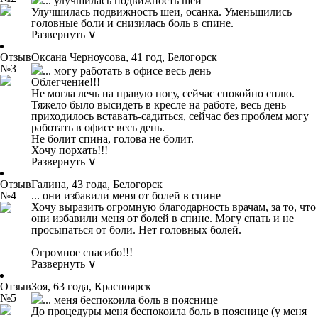
... улучшилась подвижность шеи
Улучшилась подвижность шеи, осанка. Уменьшились
головные боли и снизилась боль в спине.
Развернуть ∨
Отзыв
Оксана Черноусова, 41 год, Белогорск
№3
... могу работать в офисе весь день
Облегчение!!!
Не могла лечь на правую ногу, сейчас спокойно сплю.
Тяжело было высидеть в кресле на работе, весь день
приходилось вставать-садиться, сейчас без проблем могу
работать в офисе весь день.
Не болит спина, голова не болит.
Хочу порхать!!!
Развернуть ∨
Отзыв
Галина, 43 года, Белогорск
№4
... они избавили меня от болей в спине
Хочу выразить огромную благодарность врачам, за то, что
они избавили меня от болей в спине. Могу спать и не
просыпаться от боли. Нет головных болей.
Огромное спасибо!!!
Развернуть ∨
Отзыв
Зоя, 63 года, Красноярск
№5
... меня беспокоила боль в пояснице
До процедуры меня беспокоила боль в пояснице (у меня