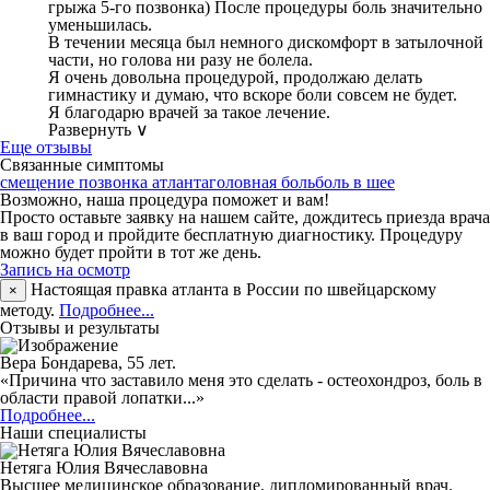
грыжа 5-го позвонка) После процедуры боль значительно
уменьшилась.
В течении месяца был немного дискомфорт в затылочной
части, но голова ни разу не болела.
Я очень довольна процедурой, продолжаю делать
гимнастику и думаю, что вскоре боли совсем не будет.
Я благодарю врачей за такое лечение.
Развернуть ∨
Еще отзывы
Связанные симптомы
смещение позвонка атланта
головная боль
боль в шее
Возможно, наша процедура поможет и вам!
Просто оставьте заявку на нашем сайте, дождитесь приезда врача
в ваш город и пройдите бесплатную диагностику. Процедуру
можно будет пройти в тот же день.
Запись на осмотр
Настоящая правка атланта в России по швейцарскому
×
методу.
Подробнее...
Отзывы и результаты
Вера Бондарева, 55 лет.
«Причина что заставило меня это сделать - остеохондроз, боль в
области правой лопатки...»
Подробнее...
Наши специалисты
Нетяга Юлия Вячеславовна
Высшее медицинское образование, дипломированный врач.