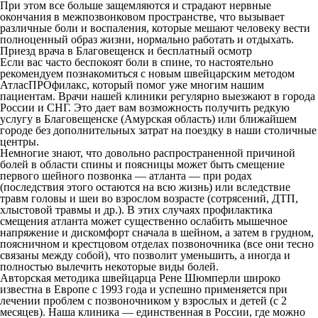
При этом все больше защемляются и страдают нервные
окончания в межпозвонковом пространстве, что вызывает
различные боли и воспаления, которые мешают человеку вести
полноценный образ жизни, нормально работать и отдыхать.
Приезд врача в Благовещенск и бесплатный осмотр
Если вас часто беспокоят боли в спине, то настоятельно
рекомендуем познакомиться с новым швейцарским методом
АтласПРОфилакс, который помог уже многим нашим
пациентам. Врачи нашей клиники регулярно выезжают в города
России и СНГ. Это дает вам возможность получить редкую
услугу в Благовещенске (Амурская область) или ближайшем
городе без дополнительных затрат на поездку в наши столичные
центры.
Немногие знают, что довольно распространенной причиной
болей в области спины и поясницы может быть смещение
первого шейного позвонка — атланта — при родах
(последствия этого остаются на всю жизнь) или вследствие
травм головы и шеи во взрослом возрасте (сотрясений, ДТП,
хлыстовой травмы и др.). В этих случаях профилактика
смещения атланта может существенно ослабить мышечное
напряжение и дискомфорт сначала в шейном, а затем в грудном,
поясничном и крестцовом отделах позвоночника (все они тесно
связаны между собой), что позволит уменьшить, а иногда и
полностью вылечить некоторые виды болей.
Авторская методика швейцарца Рене Шюмперли широко
известна в Европе с 1993 года и успешно применяется при
лечении проблем с позвоночником у взрослых и детей (с 2
месяцев). Наша клиника — единственная в России, где можно