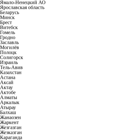
Ямало-Ненецкий АО
Ярославская область
Беларусь
Минск
Брест
Витебск
Гомель
Гродно
Заславль
Могилёв
Полоцк
Солигорск
Израиль
Тель-Авив
Казахстан
Астана
Аксай
Актау
Актобе
Алматы
Аркалык
Атырау
Балхаш
Жанаозен
Жаркент
Жезгазган
Жезказган
Караганда