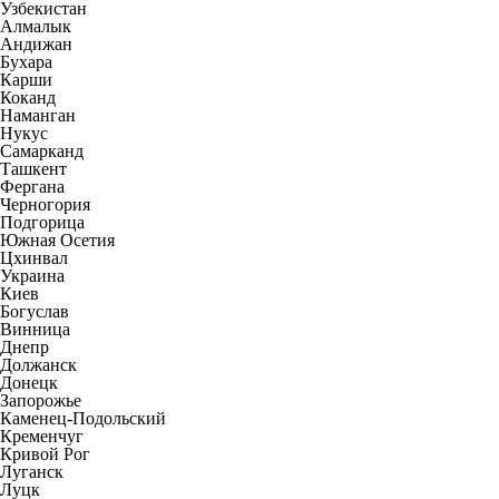
Узбекистан
Алмалык
Андижан
Бухара
Карши
Коканд
Наманган
Нукус
Самарканд
Ташкент
Фергана
Черногория
Подгорица
Южная Осетия
Цхинвал
Украина
Киев
Богуслав
Винница
Днепр
Должанск
Донецк
Запорожье
Каменец-Подольский
Кременчуг
Кривой Рог
Луганск
Луцк