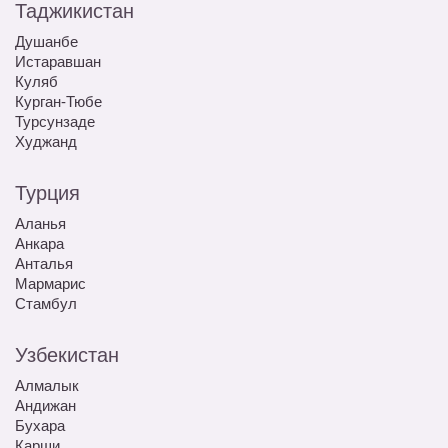
Таджикистан
Душанбе
Истаравшан
Куляб
Курган-Тюбе
Турсунзаде
Худжанд
Турция
Аланья
Анкара
Анталья
Мармарис
Стамбул
Узбекистан
Алмалык
Андижан
Бухара
Карши