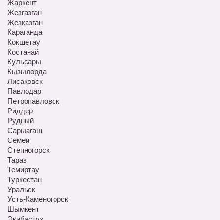
Жаркент
Жезгазган
Жезказган
Караганда
Кокшетау
Костанай
Кульсары
Кызылорда
Лисаковск
Павлодар
Петропавловск
Риддер
Рудный
Сарыагаш
Семей
Степногорск
Тараз
Темиртау
Туркестан
Уральск
Усть-Каменогорск
Шымкент
Экибастуз