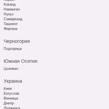
Коканд
Наманган
Нукус
Самарканд
Ташкент
Фергана
Черногория
Подгорица
Южная Осетия
Цхинвал
Украина
Киев
Богуслав
Винница
Днепр
Должанск