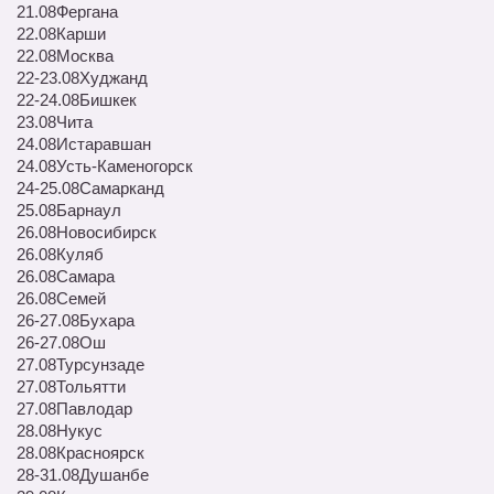
21.08
Фергана
22.08
Карши
22.08
Москва
22-23.08
Худжанд
22-24.08
Бишкек
23.08
Чита
24.08
Истаравшан
24.08
Усть-Каменогорск
24-25.08
Самарканд
25.08
Барнаул
26.08
Новосибирск
26.08
Куляб
26.08
Самара
26.08
Семей
26-27.08
Бухара
26-27.08
Ош
27.08
Турсунзаде
27.08
Тольятти
27.08
Павлодар
28.08
Нукус
28.08
Красноярск
28-31.08
Душанбе