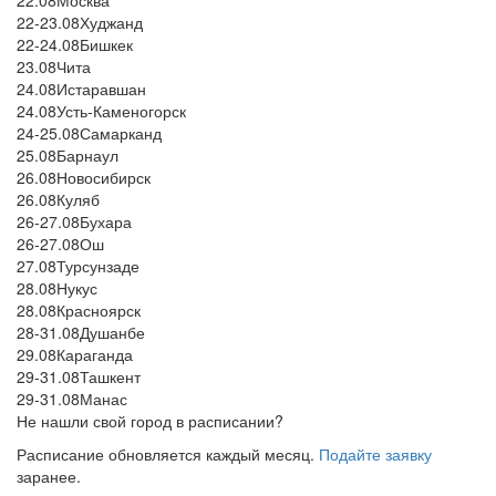
22-23.08
Худжанд
22-24.08
Бишкек
23.08
Чита
24.08
Истаравшан
24.08
Усть-Каменогорск
24-25.08
Самарканд
25.08
Барнаул
26.08
Новосибирск
26.08
Куляб
26-27.08
Бухара
26-27.08
Ош
27.08
Турсунзаде
28.08
Нукус
28.08
Красноярск
28-31.08
Душанбе
29.08
Караганда
29-31.08
Ташкент
29-31.08
Манас
Не нашли свой город в расписании?
Расписание обновляется каждый месяц.
Подайте заявку
заранее.