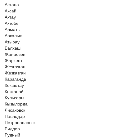
Астана
Аксай
Актау
Актобе
Алматы
Аркалык
Атырау
Балхаш
Жанаозен
Жаркент
Жезгазган
Жезказган
Караганда
Кокшетау
Костанай
Кульсары
Кызылорда
Лисаковск
Павлодар
Петропавловск
Риддер
Рудный