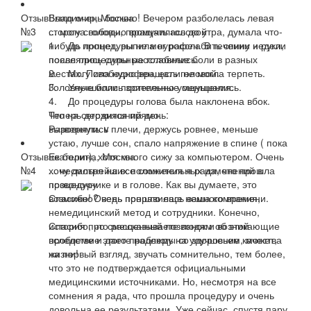
Отзыв
Было очень больно! Вечером разболелась левая
Владимир, Москва
№3
сторона головы, промучилась до утра, думала что-
... могу свободно вращать головой
нибудь лопнет, выпила нурофен. В течении недели
1. До процедуры не мог расслабить спину и руки,
появлялись сильные головные боли в разных
после процедуры расслабились.
местах. Пила нурофен, если не могла терпеть.
2. Могу свободно вращать головой.
Головные боли постепенно уменьшались.
3. Улучшились зрительные ощущения.
4. До процедуры голова была наклонена вбок.
Что на сегодняшний день:
Теперь держится прямо.
выровнялись плечи, держусь ровнее, меньше
Развернуть ∨
устаю, лучше сон, спало напряжение в спине ( пока
Отзыв
не болит), хотя много сижу за компьютером. Очень
Екатерина, Москва
№4
хочу дальнейших положительных изменений в
... несмотря на все сомнения я рада, что прошла
позвоночнике и в голове. Как вы думаете, это
процедуру
возможно? ведь прошло еще немного времени.
Спасибо! Очень понравилась ваша компания,
немедицинский метод и сотрудники. Конечно,
Спасибо, что рассказываете людям об этой
история про смещенный позвонок и возникающие
проблеме и даете надежду на улучшение качества
вследствие этого проблемы со здоровьем, может,
жизни!
на первый взгляд, звучать сомнительно, тем более,
что это не подтверждается официальными
медицинскими источниками. Но, несмотря на все
сомнения я рада, что прошла процедуру и очень
довольна ее результатами. Уже сейчас, спустя пару