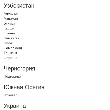
Узбекистан
Алмалык
Андижан
Бухара
Карши
Коканд
Наманган
Нукус
Самарканд
Ташкент
Фергана
Черногория
Подгорица
Южная Осетия
Цхинвал
Украина