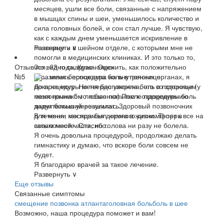
месяцев, ушли все боли, связанные с напряжением
в мышцах спины и шеи, уменьшилось количество и
сила головных болей, и сон стал лучше. Я чувствую,
как с каждым днем уменьшается искривление в
пояснице и в шейном отделе, с которыми мне не
Развернуть ∨
помогли в медицинских клиниках. И это только то,
Отзыв
что видно снаружи. Оценить, как положительно
Зоя, 63 года, Красноярск
№5
отразилась процедура на внутренних органах, я
... меня беспокоила боль в пояснице
пока не могу. Но твердо уверена, что со здоровым
До процедуры меня беспокоила боль в пояснице (у
позвоночником любые попытки к оздоровлению
меня грыжа 5-го позвонка) После процедуры боль
дадут больший результат. Здоровый позвоночник
значительно уменьшилась.
для меня, как прямая дорога в жизни. Теперь все на
В течении месяца был немного дискомфорт в
своем месте. Спасибо.
затылочной части, но голова ни разу не болела.
Я очень довольна процедурой, продолжаю делать
гимнастику и думаю, что вскоре боли совсем не
будет.
Я благодарю врачей за такое лечение.
Развернуть ∨
Еще отзывы
Связанные симптомы
смещение позвонка атланта
головная боль
боль в шее
Возможно, наша процедура поможет и вам!