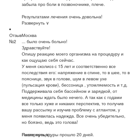
забыла про боли в позвоночнике, плече.
Результатами лечения очень довольна!
Развернуть ∨
Отзыв
Москва
№2
... было очень больно!
Здравствуйте!
Опишу реакцию моего организма на процедуру и
как ощущаю себя сейчас.
У меня сколиоз с 15 лет и соответственно все
последствия его: напряжение в спине, то в шее, то в
пояснице, звук в голове, шум в левом ухе
(пульсация крови), бессоница , утомляемость и т.д.
Поддерживала себя бассейном и зарядкой, от
медицины ждать было нечего. А так как с годами
все только хуже и никаких перспектив, то получив
вашу рассылку и изучив проблему с атлантом, у
меня появилась надежда. Все очень убедительно,
но боязно, ведь это голова!
После процедуры прошло 20 дней.
Развернуть ∨