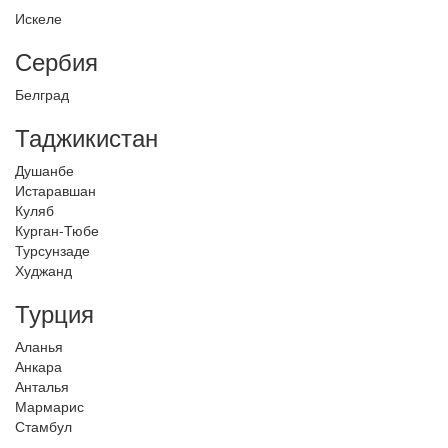
Искеле
Сербия
Белград
Таджикистан
Душанбе
Истаравшан
Куляб
Курган-Тюбе
Турсунзаде
Худжанд
Турция
Аланья
Анкара
Анталья
Мармарис
Стамбул