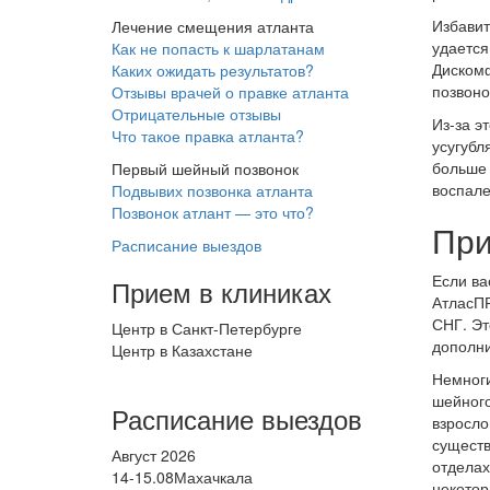
Избавит
Лечение смещения атланта
удается
Как не попасть к шарлатанам
Дискомф
Каких ожидать результатов?
позвоно
Отзывы врачей о правке атланта
Отрицательные отзывы
Из-за э
Что такое правка атланта?
усугубл
больше 
Первый шейный позвонок
воспале
Подвывих позвонка атланта
Позвонок атлант — это что?
При
Расписание выездов
Если ва
Прием в клиниках
АтласПР
СНГ. Эт
Центр в Санкт-Петербурге
дополни
Центр в Казахстане
Немноги
шейного
Расписание выездов
взросло
существ
Август 2026
отделах
14-15.08
Махачкала
некотор