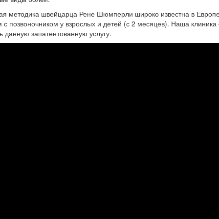
ая методика швейцарца Рене Шюмперли широко известна в Европе
 с позвоночником у взрослых и детей (с 2 месяцев). Наша клиник
ь данную запатентованную услугу.