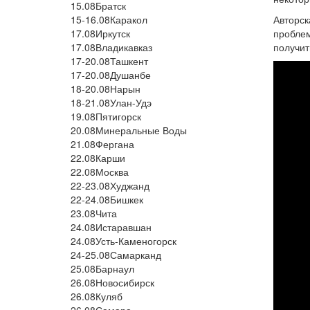
15.08
Братск
15-16.08
Каракол
Авторск
17.08
Иркутск
проблем
17.08
Владикавказ
получит
17-20.08
Ташкент
17-20.08
Душанбе
18-20.08
Нарын
18-21.08
Улан-Удэ
19.08
Пятигорск
20.08
Минеральные Воды
21.08
Фергана
22.08
Карши
22.08
Москва
22-23.08
Худжанд
22-24.08
Бишкек
23.08
Чита
24.08
Истаравшан
24.08
Усть-Каменогорск
24-25.08
Самарканд
25.08
Барнаул
26.08
Новосибирск
26.08
Куляб