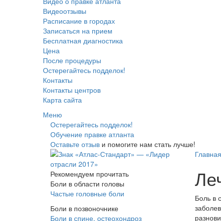
Видео о правке атланта
Видеоотзывы
Расписание в городах
Записаться на прием
Бесплатная диагностика
Цена
После процедуры
Остерегайтесь подделок!
Контакты
Контакты центров
Карта сайта
Меню
Остерегайтесь подделок!
Обучение правке атланта
Оставьте отзыв
и помогите нам стать лучше!
Главна
Ле
Рекомендуем прочитать
Боли в области головы
Частые головные боли
Боль в 
заболев
Боли в позвоночнике
разнови
Боли в спине, остеохондроз