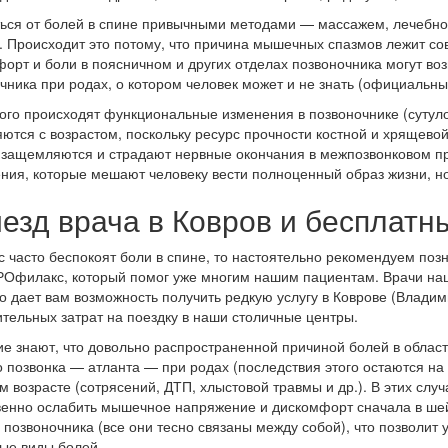
ься от болей в спине привычными методами — массажем, лечебно
. Происходит это потому, что причина мышечных спазмов лежит совс
орт и боли в поясничном и других отделах позвоночника могут во
чника при родах, о котором человек может и не знать (официальны
того происходят функциональные изменения в позвоночнике (сутулос
яются с возрастом, поскольку ресурс прочности костной и хрящевой
защемляются и страдают нервные окончания в межпозвонковом про
ния, которые мешают человеку вести полноценный образ жизни, но
езд врача в Ковров и бесплатн
с часто беспокоят боли в спине, то настоятельно рекомендуем по
Офилакс, который помог уже многим нашим пациентам. Врачи наш
о дает вам возможность получить редкую услугу в Коврове (Влади
тельных затрат на поездку в наши столичные центры.
е знают, что довольно распространенной причиной болей в облас
 позвонка — атланта — при родах (последствия этого остаются на 
м возрасте (сотрясений, ДТП, хлыстовой травмы и др.). В этих сл
енно ослабить мышечное напряжение и дискомфорт сначала в шейн
 позвоночника (все они тесно связаны между собой), что позволит 
ые виды болей.