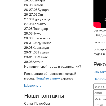
26.08
Самара
26.08
Семей
26-27.08
Бухара
26-27.08
Ош
27.08
Турсунзаде
27.08
Тольятти
27.08
Павлодар
Вы може
28.08
Нукус
(Владим
28.08
Красноярск
Вам про
28-31.08
Душанбе
29.08
Караганда
В Ковро
29-31.08
Ташкент
будет в 
29-31.08
Манас
30.08
Астана
Реко
Не нашли свой город в расписании?
Что так
Расписание обновляется каждый
месяц.
Подайте заявку
заранее.
Насколь
[x]свернуть
Наши контакты
Санкт-Петербург: