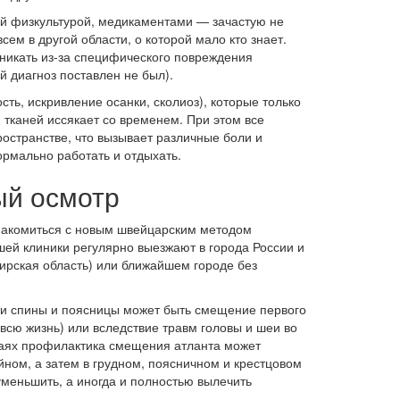
й физкультурой, медикаментами — зачастую не
ем в другой области, о которой мало кто знает.
зникать из-за специфического повреждения
й диагноз поставлен не был).
ть, искривление осанки, сколиоз), которые только
 тканей иссякает со временем. При этом все
странстве, что вызывает различные боли и
рмально работать и отдыхать.
ый осмотр
знакомиться с новым швейцарским методом
ей клиники регулярно выезжают в города России и
мирская область) или ближайшем городе без
ти спины и поясницы может быть смещение первого
всю жизнь) или вследствие травм головы и шеи во
учаях профилактика смещения атланта может
ом, а затем в грудном, поясничном и крестцовом
уменьшить, а иногда и полностью вылечить